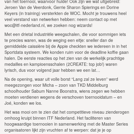
van het toernooi, waarvoor hulde! Ook zijn we wat uitgebreid:
Jeroen Van de Veerdonk, Gerrie Sharon Spierings en Dorine
Keyers (in training) versterkten de WOC. Mocht je trouwens heel
veel verstand van netwerken hebben: neem contact op met
woc@itf-nederland.nl, we zoeken nog wizards!
Met een drietal industriële weegschalen, die voor sommigen iets
te precies waren, was de weging een eitje: sneller dan de
gemiddelde caissière bij de Appie checkten we iedereen in in het
Sportdata systeem. We konden ruim voor de deadline koffie gaan
halen. De eerste reacties op het zien van de werkelijk prachtige
medailles en kampioensschalen (2CREATE: top job!) waren
lyrisch, dus voor volgend jaar hebben we een lat…
Na de opening, waar uit volle borst “Lang zal ze leven” werd
meegezongen voor Micha – zoon van TKD Middelburg
schoolhouder Sabum Nanne Boonstra, wiens zegen we hebben
moeten verdienen wegens de verschoven toernooidatum – en
Joé, konden we los.
Het was mooi om te zien dat het competitieve niveau zienderogen
omhoog kruipt binnen ITF Nederland. Het faciliteren van
hoogwaardige toernooien in samenwerking met de Master Series
organisatoren lijkt zijn vruchten af te werpen: dat je je op