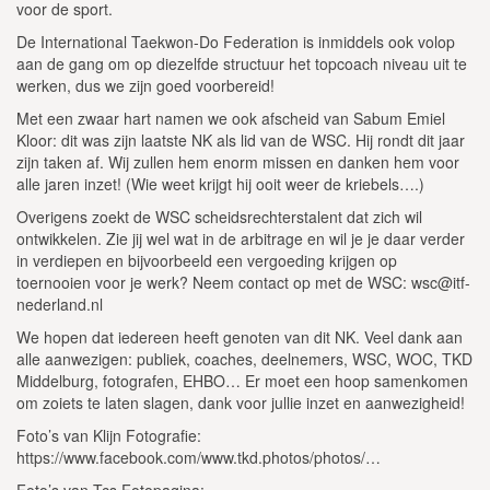
voor de sport.
De International Taekwon-Do Federation is inmiddels ook volop
aan de gang om op diezelfde structuur het topcoach niveau uit te
werken, dus we zijn goed voorbereid!
Met een zwaar hart namen we ook afscheid van Sabum Emiel
Kloor: dit was zijn laatste NK als lid van de WSC. Hij rondt dit jaar
zijn taken af. Wij zullen hem enorm missen en danken hem voor
alle jaren inzet! (Wie weet krijgt hij ooit weer de kriebels….)
Overigens zoekt de WSC scheidsrechterstalent dat zich wil
ontwikkelen. Zie jij wel wat in de arbitrage en wil je je daar verder
in verdiepen en bijvoorbeeld een vergoeding krijgen op
toernooien voor je werk? Neem contact op met de WSC: wsc@itf-
nederland.nl
We hopen dat iedereen heeft genoten van dit NK. Veel dank aan
alle aanwezigen: publiek, coaches, deelnemers, WSC, WOC, TKD
Middelburg, fotografen, EHBO… Er moet een hoop samenkomen
om zoiets te laten slagen, dank voor jullie inzet en aanwezigheid!
Foto’s van Klijn Fotografie:
https://www.facebook.com/www.tkd.photos/photos/…
Foto’s van Tcs Fotopagina: