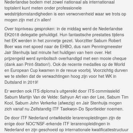
Nederlandse bodem met zowel nationaal als internationaal
toptalent kunt meten onder professionele
wedstrijdomstandigheden is een verworvenheid waar we trots op
mogen zijn met z’n allen!
Over topniveau gesproken: in de middag werd de Nederlandse
EK2018 delegatie gehuldigd. Hun fantastische prestaties tijdens
het EK werden in het zonnetje gezet. Voorzitter Sabum Robert
Boer was met spoed naar de EHBO, dus nam Penningmeester
Jair Stenhuijs last minute het huldigen van hem over. Het
prijzengeld werd symbolisch overhandigd met een mooie cheque
(dank aan Print-Station!). Ook de recente medailles op de World
en European Cup kwamen in de revue voorbij. Voorzichtig durven
we te stellen dat de verwachtingen hoog zijn voor het WK in
Duitsland in 2019!
Er werden ook ITS diploma’s uitgereikt door ITS commissielid
Sabum Martijn Van de Velde: Sahyun Art van der Lee, Sabum Tim
Kool, Sabum John Verkerke (afwezig) en Jair Stenhuijs mogen
zich vanaf nu Zelfstandig ITF Taekwon-Do Sportleider noemen.
De door ITF Nederland ontwikkelde lerarenopleidingen zijn de
enige door NOC*NSF-erkende ITF lerarenopleidingen in
Nederland en zijn geschoeid op internationale kwalificatiestructuur