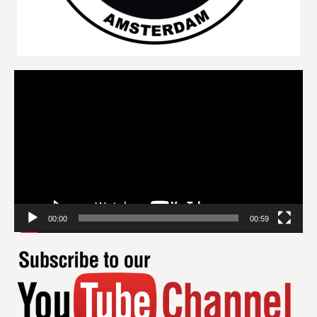
Videospeler
00:00
00:59