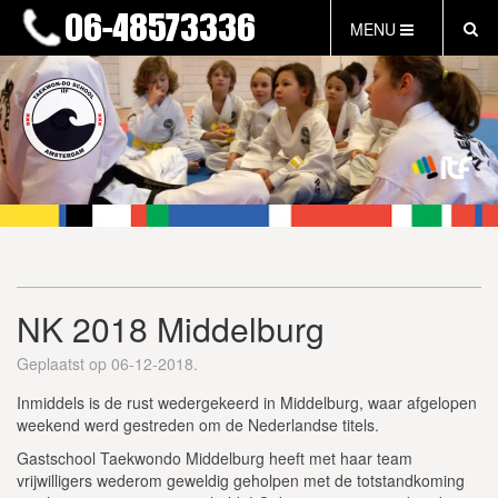
MENU
HOME
NIEUWS
LESTIJDEN & TARIEVEN
INFORMATIE
WAT IS TAEKWON-DO?
WAT IS KALAH?
FAQ
NK 2018 Middelburg
INLOG LEDEN
EVENEMENTEN
Geplaatst op 06-12-2018.
GRATIS PROEFLES
Inmiddels is de rust wedergekeerd in Middelburg, waar afgelopen
weekend werd gestreden om de Nederlandse titels.
Gastschool Taekwondo Middelburg heeft met haar team
vrijwilligers wederom geweldig geholpen met de totstandkoming