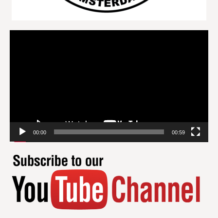
Videospeler
00:00
00:59