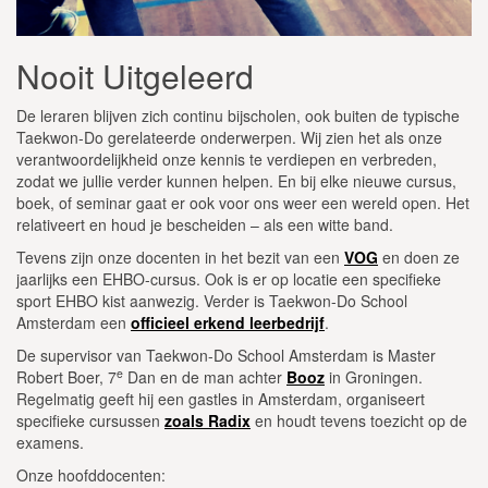
Nooit Uitgeleerd
De leraren blijven zich continu bijscholen, ook buiten de typische
Taekwon-Do gerelateerde onderwerpen. Wij zien het als onze
verantwoordelijkheid onze kennis te verdiepen en verbreden,
zodat we jullie verder kunnen helpen. En bij elke nieuwe cursus,
boek, of seminar gaat er ook voor ons weer een wereld open. Het
relativeert en houd je bescheiden – als een witte band.
Tevens zijn onze docenten in het bezit van een
VOG
en doen ze
jaarlijks een EHBO-cursus. Ook is er op locatie een specifieke
sport EHBO kist aanwezig. Verder is Taekwon-Do School
Amsterdam een
officieel erkend leerbedrijf
.
De supervisor van Taekwon-Do School Amsterdam is Master
e
Robert Boer, 7
Dan en de man achter
Booz
in Groningen.
Regelmatig geeft hij een gastles in Amsterdam, organiseert
specifieke cursussen
zoals Radix
en houdt tevens toezicht op de
examens.
Onze hoofddocenten: