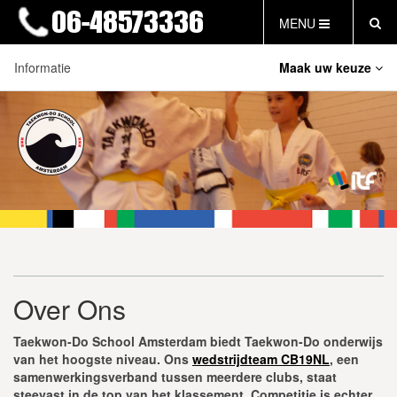
MENU
Informatie
Maak uw keuze
HOME
NIEUWS
Over Ons
LESTIJDEN & TARIEVEN
Contact en Bereikbaarheid
INFORMATIE
WAT IS TAEKWON-DO?
Lestijden & Tarieven
WAT IS KALAH?
Kleding en Trainingsmateriaal Bestellen
FAQ
Inschrijfformulieren
INLOG LEDEN
Jeugdfonds Sport & Cultuur
EVENEMENTEN
Over Ons
Officieel Erkend Leerbedrijf
GRATIS PROEFLES
CB19NL
Taekwon-Do School Amsterdam biedt Taekwon-Do onderwijs
van het hoogste niveau. Ons
wedstrijdteam CB19NL
, een
FAQ
samenwerkingsverband tussen meerdere clubs, staat
Vertrouwenscontactpersoon (VCP)
steevast in de top van het klassement. Competitie is echter