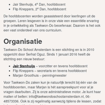
e
Jair Stenhuijs, 4
Dan, hoofddocent
e
Flip Kneppers, 2
Dan, hoofddocent
De hoofddocenten worden geassisteerd door leerlingen uit de
groepen. Leren lesgeven is in onze visie een essentiële ervaring
in je ontwikkeling als Taekwon-Do beoefenaar. Daarom is het ook
een vast onderdeel van ons curriculum.
Organisatie
Taekwon-Do School Amsterdam is een stichting en is in 2010
opgericht door Serhat Oguz. Sinds 1 januari 2016 heeft de
stichting een nieuw bestuur:
Jair Stenhuijs
– voorzitter en tevens hoofddocent
Flip Kneppers – secretaris en tevens hoofddocent
Marjan Groothuis – penningmeester
Voor Taekwon-Do zaken kun je natuurlijk terecht bij één van de
hoofddocenten, maar Marjan is hét aanspreekpunt voor al je
vragen daarbuiten. Zij is onze administratieve motor. Je kunt haar
mailen of bellen: info@taekwondoschoolamsterdam.nl, 06-
48573336. Ook is zij regelmatig aanwezig tijdens de lessen, zodat