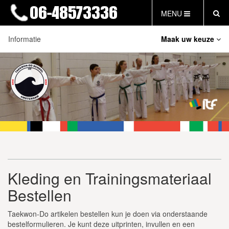
MENU
Informatie
Maak uw keuze
HOME
NIEUWS
Over Ons
LESTIJDEN & TARIEVEN
Contact en Bereikbaarheid
INFORMATIE
WAT IS TAEKWON-DO?
Lestijden & Tarieven
WAT IS KALAH?
Kleding en Trainingsmateriaal Bestellen
FAQ
Inschrijfformulieren
INLOG LEDEN
Jeugdfonds Sport & Cultuur
EVENEMENTEN
Kleding en Trainingsmateriaal
Officieel Erkend Leerbedrijf
GRATIS PROEFLES
Bestellen
CB19NL
FAQ
Taekwon-Do artikelen bestellen kun je doen via onderstaande
bestelformulieren. Je kunt deze uitprinten, invullen en een
Vertrouwenscontactpersoon (VCP)