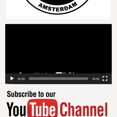
Videospeler
00:00
00:59