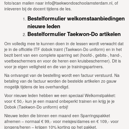
foto/scan mailen naar info@taekwondoschoolamsterdam.nl, of
Algemene Voorwaarden en Huisregels
inleveren bij de docent tijdens de les.
Privacy & Cookies
Bestelformulier welkomstaanbiedingen
nieuwe leden
Bestelformulier Taekwon-Do artikelen
Om volledig mee te kunnen doen in de lessen wordt verwacht dat
je in de officiële ITF dobok traint (Taekwon-Do uniform) en in het
bezit bent van een complete sparring set (hoofd-, gebits-, hand-,
voetbeschermers en voor de heren een kruisbeschermer). Dit is
voor je eigen veiligheid en die van je trainingspartners.
Na ontvangst van de bestelling wordt een factuur verstuurd. Na
betaling van de factuur worden de bestelde artikelen zo gauw
mogelijk tijdens de les overhandigd.
Voor nieuwe leden hebben we een speciaal Welkomstpakket:
voor € 50,- kun je een maand onbeperkt trainen en krijg je je
Dobok (Taekwon-Do uniform) erbij!
Nieuwe leden die binnen een maand een Sparringspakket
afnemen – normaal € 99,- voor meisjes/dames en € 109,- voor
jongens/heren – krijgen 10% korting op het pakket.