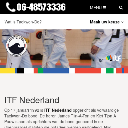
MENU
Wat is Taekwon-Do?
Maak uw keuze
HOME
NIEUWS
Tenets van Taekwon-Do
LESTIJDEN & TARIEVEN
Principes van ITF Taekwon-Do
INFORMATIE
WAT IS TAEKWON-DO?
Taekwon-Do en Generaal Choi Hong Hi
WAT IS KALAH?
ITF Nederland
FAQ
Examens
INLOG LEDEN
EVENEMENTEN
ITF Nederland
GRATIS PROEFLES
Op 17 januari 1992 is
ITF Nederland
opgericht als volwaardige
Taekwon-Do bond. De heren James Tjin-A-Ton en Kiet Tjon A
Pauw staan als oprichters van de bond genoemd in de
(toenmalige) statuten die notarieel werden vastgelegd. Nog