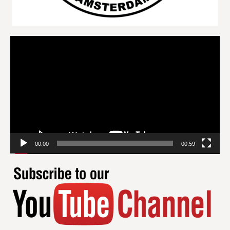
Videospeler
00:00
00:59