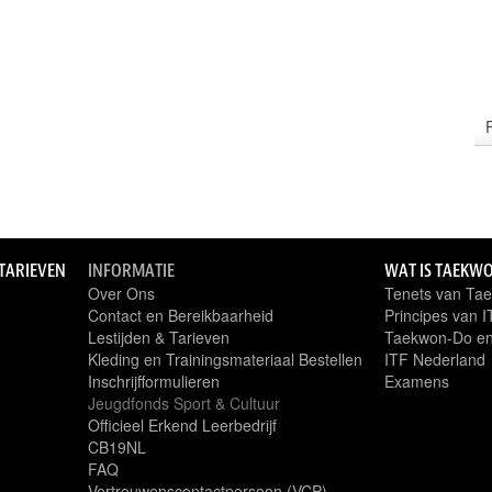
 TARIEVEN
INFORMATIE
WAT IS TAEKW
Over Ons
Tenets van Ta
Contact en Bereikbaarheid
Principes van 
Lestijden & Tarieven
Taekwon-Do en
Kleding en Trainingsmateriaal Bestellen
ITF Nederland
Inschrijfformulieren
Examens
Jeugdfonds Sport & Cultuur
Officieel Erkend Leerbedrijf
CB19NL
FAQ
Vertrouwenscontactpersoon (VCP)