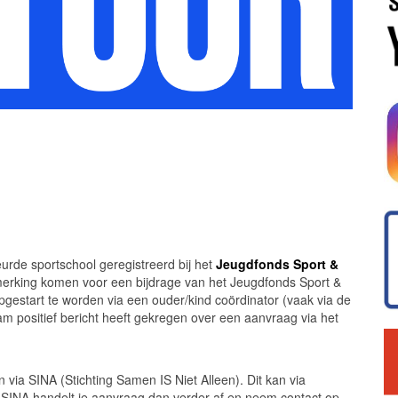
de sportschool geregistreerd bij het
Jeugdfonds Sport &
erking komen voor een bijdrage van het Jeugdfonds Sport &
pgestart te worden via een ouder/kind coördinator (vaak via de
 positief bericht heeft gekregen over een aanvraag via het
 via SINA (Stichting Samen IS Niet Alleen). Dit kan via
j SINA handelt je aanvraag dan verder af en neem contact op