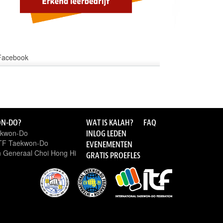
Facebook
ON-DO?
WAT IS KALAH?
FAQ
ekwon-Do
INLOG LEDEN
ITF Taekwon-Do
EVENEMENTEN
 Generaal Choi Hong Hi
GRATIS PROEFLES