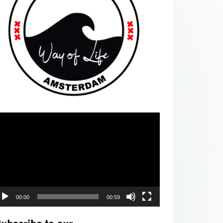
deospeler
00:00
00:59