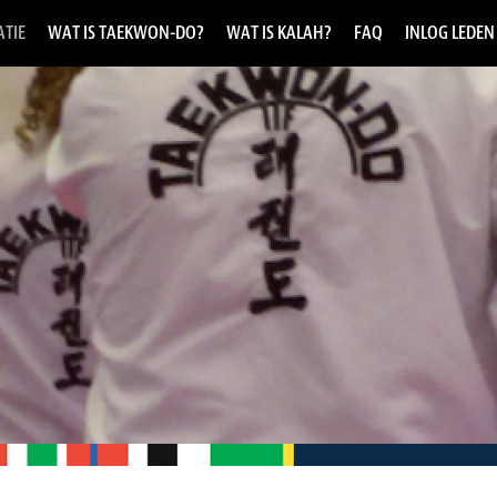
TIE
WAT IS TAEKWON-DO?
WAT IS KALAH?
FAQ
INLOG LEDEN