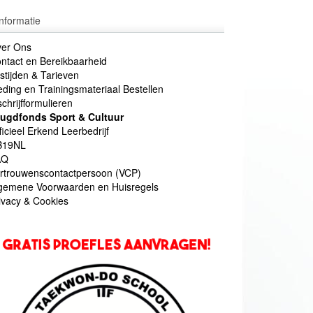
Informatie
er Ons
ntact en Bereikbaarheid
stijden & Tarieven
eding en Trainingsmateriaal Bestellen
schrijfformulieren
ugdfonds Sport & Cultuur
ficieel Erkend Leerbedrijf
B19NL
AQ
rtrouwenscontactpersoon (VCP)
gemene Voorwaarden en Huisregels
ivacy & Cookies