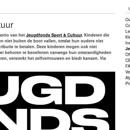
Ov
tuur
Co
Le
motto van het
Jeugdfonds Sport & Cultuur
. Kinderen die
Kl
n niet buiten de boot vallen, omdat hun ouders niet
In
ributie te betalen. Deze kinderen mogen ook niet
Je
niet behoren te beoefenen vanwege hun omstandigheden
Of
ren, versterkt het zelfvertrouwen en biedt kansen. Via
C
F
Ve
Al
Pr