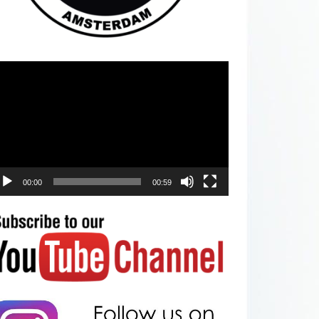
deospeler
00:00
00:59