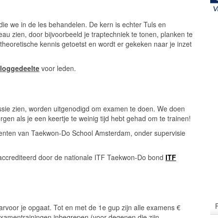
ie we in de les behandelen. De kern is echter Tuls en
veau zien, door bijvoorbeeld je traptechniek te tonen, planken te
 theoretische kennis getoetst en wordt er gekeken naar je inzet
nloggedeelte
voor leden.
sie zien, worden uitgenodigd om examen te doen. We doen
gen als je een keertje te weinig tijd hebt gehad om te trainen!
nten van Taekwon-Do School Amsterdam, onder supervisie
geaccrediteerd door de nationale ITF Taekwon-Do bond
ITF
aarvoor je opgaat. Tot en met de 1e gup zijn alle examens €
n examentrainingen inbegrepen (voor degenen die zijn