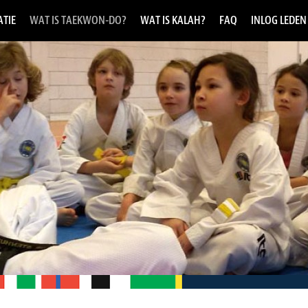
TIE
WAT IS TAEKWON-DO?
WAT IS KALAH?
FAQ
INLOG LEDEN