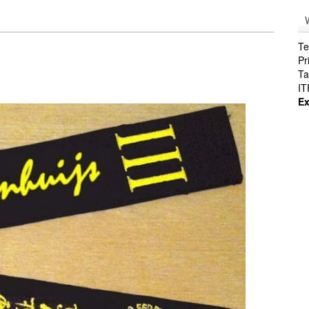
Te
Pr
Ta
IT
E