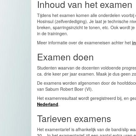
Inhoud van het examen
Tijdens het examen komen alle onderdelen voorbij d
Hosinsul (zelfverdediging). Je laat je technische ni
breken, sparringsinzicht te tonen, etc. Ook wordt je
in de trainingen.
Meer informatie over de exameneisen achter het
i
Examen doen
Studenten waarvan de docenten voldoende progres
ca. drie keer per jaar examen. Maak je dus geen zor
De examens worden afgenomen door de hoofddoce
van Sabum Robert Boer (VI).
Het examenresultaat wordt geregistreerd bij, en 
Nederland
.
Tarieven examens
Het examentarief is afhankelijk van de band/slip w
30,-. In het examentarief zit een aantal extra ure