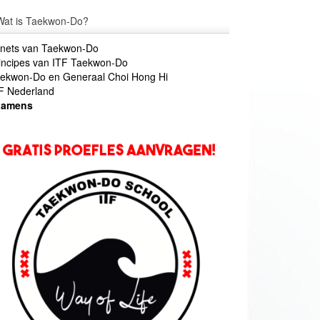
Wat is Taekwon-Do?
nets van Taekwon-Do
incipes van ITF Taekwon-Do
ekwon-Do en Generaal Choi Hong Hi
F Nederland
xamens