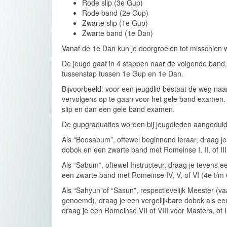
Rode slip (3e Gup)
Rode band (2e Gup)
Zwarte slip (1e Gup)
Zwarte band (1e Dan)
Vanaf de 1e Dan kun je doorgroeien tot misschien 
De jeugd gaat in 4 stappen naar de volgende band. 
tussenstap tussen 1e Gup en 1e Dan.
Bijvoorbeeld: voor een jeugdlid bestaat de weg naa
vervolgens op te gaan voor het gele band examen. Vo
slip en dan een gele band examen.
De gupgraduaties worden bij jeugdleden aangeduid 
Als “Boosabum”, oftewel beginnend leraar, draag je
dobok en een zwarte band met Romeinse I, II, of III
Als “Sabum”, oftewel Instructeur, draag je tevens 
een zwarte band met Romeinse IV, V, of VI (4e t/m 
Als “Sahyun”of “Sasun”, respectievelijk Meester 
genoemd), draag je een vergelijkbare dobok als e
draag je een Romeinse VII of VIII voor Masters, of