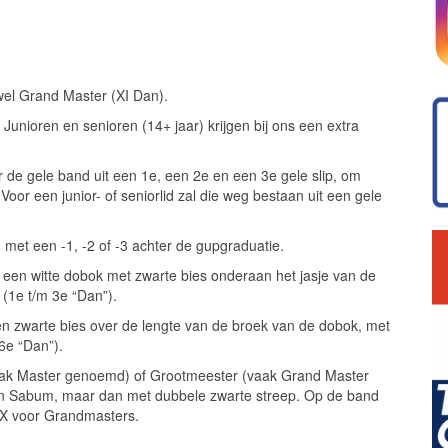
wel Grand Master (XI Dan).
Junioren en senioren (14+ jaar) krijgen bij ons een extra
r de gele band uit een 1e, een 2e en een 3e gele slip, om
or een junior- of seniorlid zal die weg bestaan uit een gele
met een -1, -2 of -3 achter de gupgraduatie.
 een witte dobok met zwarte bies onderaan het jasje van de
 (1e t/m 3e “Dan”).
een zwarte bies over de lengte van de broek van de dobok, met
6e “Dan”).
(vaak Master genoemd) of Grootmeester (vaak Grand Master
en Sabum, maar dan met dubbele zwarte streep. Op de band
 IX voor Grandmasters.