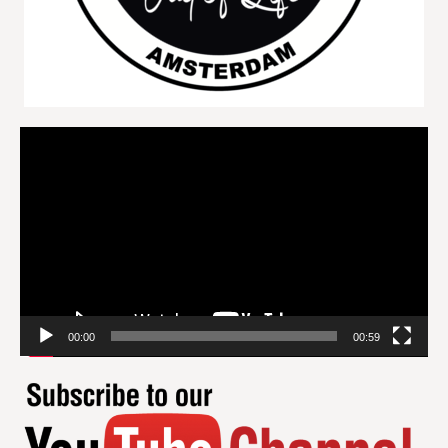
Videospeler
00:00
00:59