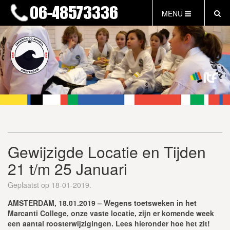
MENU
HOME
NIEUWS
LESTIJDEN & TARIEVEN
INFORMATIE
WAT IS TAEKWON-DO?
WAT IS KALAH?
FAQ
Gewijzigde Locatie en Tijden
INLOG LEDEN
21 t/m 25 Januari
EVENEMENTEN
GRATIS PROEFLES
Geplaatst op 18-01-2019.
AMSTERDAM, 18.01.2019 – Wegens toetsweken in het
Marcanti College, onze vaste locatie, zijn er komende week
een aantal roosterwijzigingen. Lees hieronder hoe het zit!