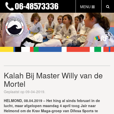
MENU
HOME
NIEUWS
LESTIJDEN & TARIEVEN
INFORMATIE
WAT IS TAEKWON-DO?
WAT IS KALAH?
FAQ
Kalah Bij Master Willy van de
INLOG LEDEN
Mortel
EVENEMENTEN
GRATIS PROEFLES
Geplaatst op 09-04-2019.
HELMOND, 08.04.2019 – Het hing al sinds februari in de
lucht, maar afgelopen maandag 4 april toog Jair naar
Helmond om de Krav Maga-groep van Difesa Sports te