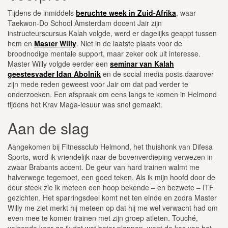
Tijdens de inmiddels
beruchte week in Zuid-Afrika
, waar
Taekwon-Do School Amsterdam docent Jair zijn
instructeurscursus Kalah volgde, werd er dagelijks geappt tussen
hem en
Master Willy
. Niet in de laatste plaats voor de
broodnodige mentale support, maar zeker ook uit interesse.
Master Willy volgde eerder een
seminar van Kalah
geestesvader Idan Abolnik
en de social media posts daarover
zijn mede reden geweest voor Jair om dat pad verder te
onderzoeken. Een afspraak om eens langs te komen in Helmond
tijdens het Krav Maga-lesuur was snel gemaakt.
Aan de slag
Aangekomen bij Fitnessclub Helmond, het thuishonk van Difesa
Sports, word ik vriendelijk naar de bovenverdieping verwezen in
zwaar Brabants accent. De geur van hard trainen walmt me
halverwege tegemoet, een goed teken. Als ik mijn hoofd door de
deur steek zie ik meteen een hoop bekende – en bezwete – ITF
gezichten. Het sparringsdeel komt net ten einde en zodra Master
Willy me ziet merkt hij meteen op dat hij me wel verwacht had om
even mee te komen trainen met zijn groep atleten. Touché,