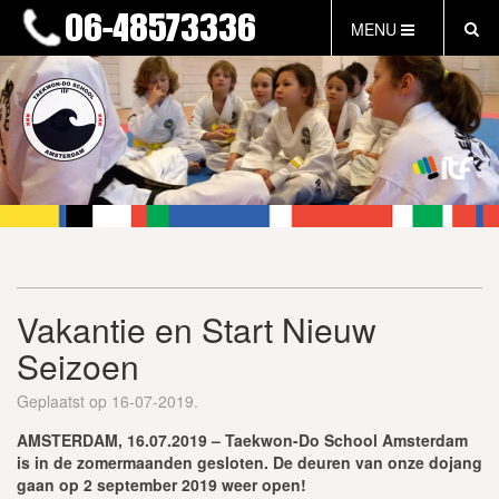
MENU
HOME
NIEUWS
LESTIJDEN & TARIEVEN
INFORMATIE
WAT IS TAEKWON-DO?
WAT IS KALAH?
FAQ
Vakantie en Start Nieuw
INLOG LEDEN
Seizoen
EVENEMENTEN
GRATIS PROEFLES
Geplaatst op 16-07-2019.
AMSTERDAM, 16.07.2019 – Taekwon-Do School Amsterdam
is in de zomermaanden gesloten. De deuren van onze dojang
gaan op 2 september 2019 weer open!