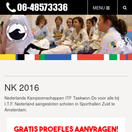
MENU
HOME
NIEUWS
LESTIJDEN & TARIEVEN
INFORMATIE
WAT IS TAEKWON-DO?
WAT IS KALAH?
FAQ
NK 2016
INLOG LEDEN
EVENEMENTEN
Nederlands Kampioenschappen ITF Taekwon-Do voor alle bij
GRATIS PROEFLES
I.T.F. Nederland aangesloten scholen in Sporthallen Zuid te
Amsterdam.