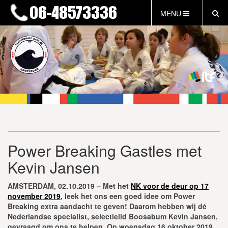
MENU
HOME
NIEUWS
LESTIJDEN & TARIEVEN
INFORMATIE
WAT IS TAEKWON-DO?
WAT IS KALAH?
FAQ
Power Breaking Gastles met
INLOG LEDEN
Kevin Jansen
EVENEMENTEN
GRATIS PROEFLES
AMSTERDAM, 02.10.2019 – Met het
NK voor de deur op 17
november 2019
, leek het ons een goed idee om Power
Breaking extra aandacht te geven! Daarom hebben wij dé
Nederlandse specialist, selectielid Boosabum Kevin Jansen,
gevraagd om ons te helpen. Op woensdag 16 oktober 2019