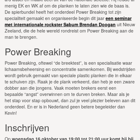
menig EK en WK af om de planken te laten zien wie de baas is.
De spierbundel heeft het onderdeel Power Breaking tot zijn
specialiteit gemaakt en organiseerde begin dit jaar
een seminar
met internationale rockster Sabum Brendan Doogan
uit Nieuw
Zeeland, die de hele wereld rondreist om Power Breaking aan de
man te brengen.
Power Breaking
Power Breaking, oftewel “de breektest”, is een specialisatie waar
lichaamsbeheersing en concentratie samenkomen. Bij wedstrijden
wordt gebruik gemaakt van speciale plastic planken die in elkaar
te schuiven zijn. Raak je de plank verkeerd, dan heb je een zware
dobber aan die jongens. Vaak moeten brekers eerst een
bepaalde “angst” overwinnen om te durven breken. Maar als je
het stap voor stap opbouwt, dan zul je veel plezier beleven aan dit
onderdeel. En er is in Nederland geen betere begeleider dan
Kevin!
Inschrijven
Op
woensdag 16 oktober van 19:00 tot 21:00 uur komt hij bij