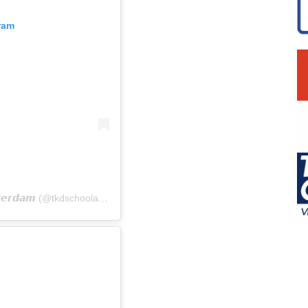
ram
A post shared by 𝙏𝙖𝙚𝙠𝙬𝙤𝙣-𝘿𝙤 𝙎𝙘𝙝𝙤𝙤𝙡 𝘼𝙢𝙨𝙩𝙚𝙧𝙙𝙖𝙢 (@tkdschoolamsterdam)