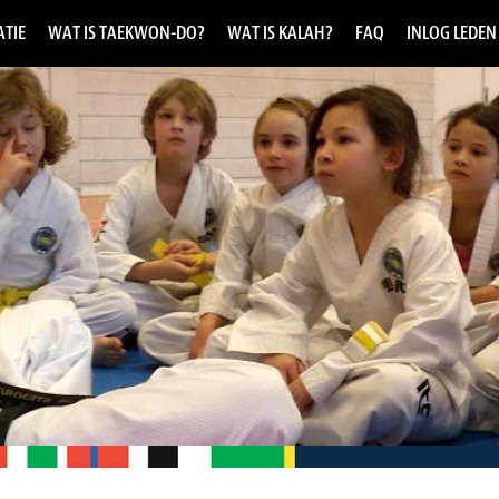
TIE
WAT IS TAEKWON-DO?
WAT IS KALAH?
FAQ
INLOG LEDEN