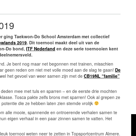
2019
r ging Taekwon-Do School Amsterdam met collectief
Lowlands 2019
. Dit toernooi maakt deel uit van de
won-Do bond,
ITF Nederland
en deze serie toernooien kent
deelnemersveld.
nend. Je bent nog maar net begonnen met trainen, misschien
Maar geen reden om niet met volle moed aan de slag te gaan!
De
ewel het gevoel van weer samen zijn met de
CB19NL “familie”
eden mee met tuls en sparren – en de eerste drie mochten
klasse. Tosca pakte zelfs brons met sparren! Ook al grepen ze
 potentie die ze hebben laten zien stemde vrolijk
en om alle mooie, spannende en ontroerende verhalen samen te
Vi
n eigen verhaal in een paar zinnen samen te vatten. Het
euk toernooi weten neer te zetten in Topsportcentrum Almere.