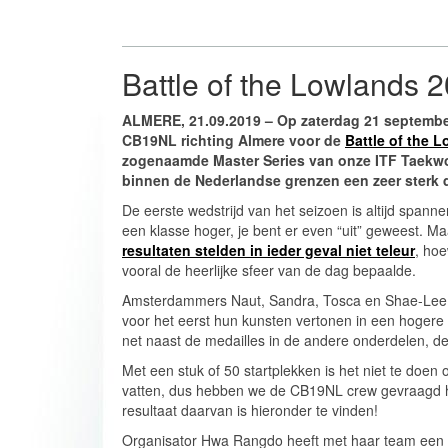
Battle of the Lowlands 
ALMERE, 21.09.2019 – Op zaterdag 21 septembe
CB19NL richting Almere voor de
Battle of the 
zogenaamde Master Series van onze ITF Taek
binnen de Nederlandse grenzen een zeer sterk 
De eerste wedstrijd van het seizoen is altijd span
een klasse hoger, je bent er even “uit” geweest. 
resultaten stelden in ieder geval niet teleur
, ho
vooral de heerlijke sfeer van de dag bepaalde.
Amsterdammers Naut, Sandra, Tosca en Shae-Lee d
voor het eerst hun kunsten vertonen in een hogere 
net naast de medailles in de andere onderdelen, de
Met een stuk of 50 startplekken is het niet te do
vatten, dus hebben we de CB19NL crew gevraagd hu
resultaat daarvan is hieronder te vinden!
Organisator Hwa Rangdo heeft met haar team een l