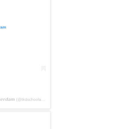
ram
A post shared by 𝙏𝙖𝙚𝙠𝙬𝙤𝙣-𝘿𝙤 𝙎𝙘𝙝𝙤𝙤𝙡 𝘼𝙢𝙨𝙩𝙚𝙧𝙙𝙖𝙢 (@tkdschoolamsterdam)