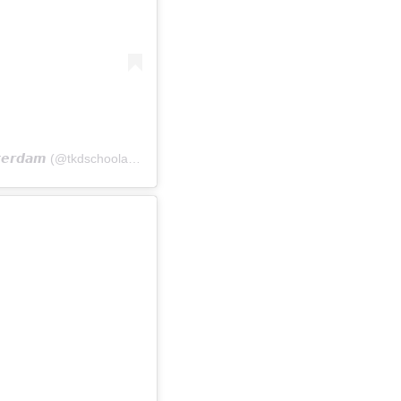
A post shared by 𝙏𝙖𝙚𝙠𝙬𝙤𝙣-𝘿𝙤 𝙎𝙘𝙝𝙤𝙤𝙡 𝘼𝙢𝙨𝙩𝙚𝙧𝙙𝙖𝙢 (@tkdschoolamsterdam)