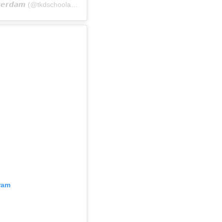
A post shared by 𝙏𝙖𝙚𝙠𝙬𝙤𝙣-𝘿𝙤 𝙎𝙘𝙝𝙤𝙤𝙡 𝘼𝙢𝙨𝙩𝙚𝙧𝙙𝙖𝙢 (@tkdschoolamsterdam)
ram