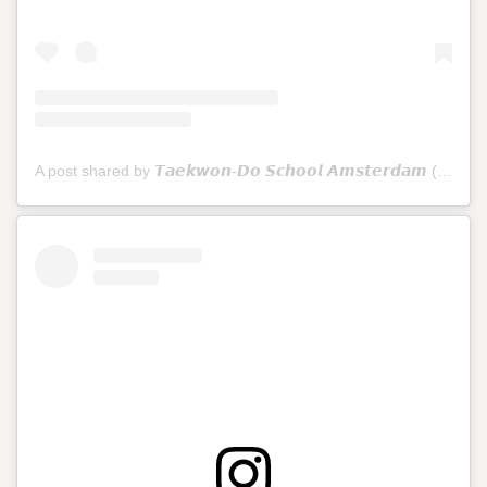
A post shared by 𝙏𝙖𝙚𝙠𝙬𝙤𝙣-𝘿𝙤 𝙎𝙘𝙝𝙤𝙤𝙡 𝘼𝙢𝙨𝙩𝙚𝙧𝙙𝙖𝙢 (@tkdschoolamsterdam)