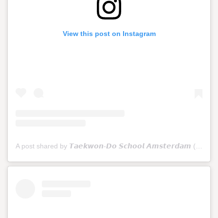
View this post on Instagram
A post shared by 𝙏𝙖𝙚𝙠𝙬𝙤𝙣-𝘿𝙤 𝙎𝙘𝙝𝙤𝙤𝙡 𝘼𝙢𝙨𝙩𝙚𝙧𝙙𝙖𝙢 (@tkdschoolamsterdam)