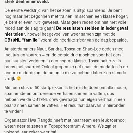
sterk deelnemersveld.
De eerste wedstrijd van het seizoen is altijd spannend. Je bent
nog maar net begonnen met trainen, misschien een klasse hoger,
je bent er even “uit” geweest. Maar geen reden om niet met volle
moed aan de slag te gaan!
De resultaten stelden in ieder geval
niet teleur
, hoewel het gevoel van weer samen zijn met de
CB19NL “familie”
vooral de heerlijke sfeer van de dag bepaalde.
Amsterdammers Naut, Sandra, Tosca en Shae-Lee deden mee
met tuls en sparren – en de eerste drie mochten voor het eerst
hun kunsten vertonen in een hogere klasse. Tosca pakte zelfs
brons met sparren! Ook al grepen ze net naast de medailles in de
andere onderdelen, de potentie die ze hebben laten zien stemde
vrolijk
Met een stuk of 50 startplekken is het niet te doen om alle mooie,
spannende en ontroerende verhalen samen te vatten, dus
hebben we de CB19NL crew gevraagd hun eigen verhaal in een
paar zinnen samen te vatten. Het resultaat daarvan is hieronder
te vinden!
Organisator Hwa Rangdo heeft met haar team een leuk toernooi
weten neer te zetten in Topsportcentrum Almere. We zijn er
volgend jaar zeker weer bij!