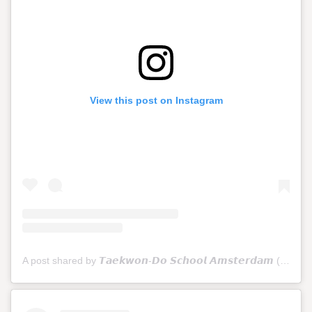
View this post on Instagram
A post shared by 𝙏𝙖𝙚𝙠𝙬𝙤𝙣-𝘿𝙤 𝙎𝙘𝙝𝙤𝙤𝙡 𝘼𝙢𝙨𝙩𝙚𝙧𝙙𝙖𝙢 (@tkdschoolamsterdam)