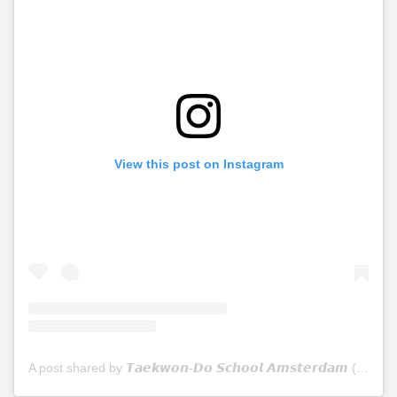
View this post on Instagram
A post shared by 𝙏𝙖𝙚𝙠𝙬𝙤𝙣-𝘿𝙤 𝙎𝙘𝙝𝙤𝙤𝙡 𝘼𝙢𝙨𝙩𝙚𝙧𝙙𝙖𝙢 (@tkdschoolamsterdam)