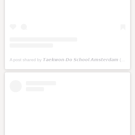
A post shared by 𝙏𝙖𝙚𝙠𝙬𝙤𝙣-𝘿𝙤 𝙎𝙘𝙝𝙤𝙤𝙡 𝘼𝙢𝙨𝙩𝙚𝙧𝙙𝙖𝙢 (@tkdschoolamsterdam)