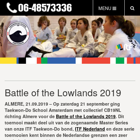
MENU
HOME
NIEUWS
LESTIJDEN & TARIEVEN
INFORMATIE
WAT IS TAEKWON-DO?
WAT IS KALAH?
FAQ
Battle of the Lowlands 2019
INLOG LEDEN
EVENEMENTEN
ALMERE, 21.09.2019 – Op zaterdag 21 september ging
GRATIS PROEFLES
Taekwon-Do School Amsterdam met collectief CB19NL
richting Almere voor de
Battle of the Lowlands 2019
. Dit
toernooi maakt deel uit van de zogenaamde Master Series
van onze ITF Taekwon-Do bond,
ITF Nederland
en deze serie
toernooien kent binnen de Nederlandse grenzen een zeer