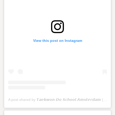
View this post on Instagram
A post shared by 𝙏𝙖𝙚𝙠𝙬𝙤𝙣-𝘿𝙤 𝙎𝙘𝙝𝙤𝙤𝙡 𝘼𝙢𝙨𝙩𝙚𝙧𝙙𝙖𝙢 (@tkdschoolamsterdam)