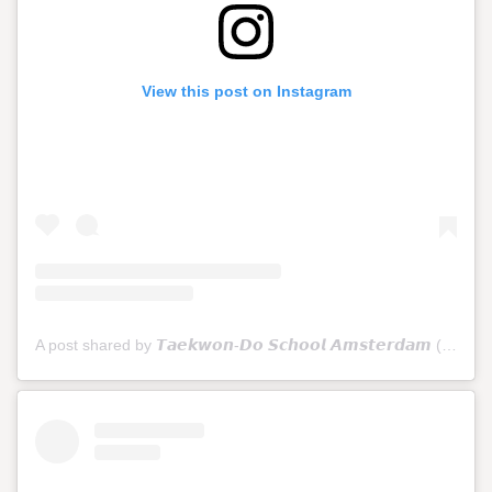
View this post on Instagram
A post shared by 𝙏𝙖𝙚𝙠𝙬𝙤𝙣-𝘿𝙤 𝙎𝙘𝙝𝙤𝙤𝙡 𝘼𝙢𝙨𝙩𝙚𝙧𝙙𝙖𝙢 (@tkdschoolamsterdam)