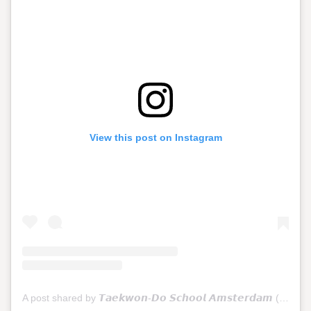
View this post on Instagram
A post shared by 𝙏𝙖𝙚𝙠𝙬𝙤𝙣-𝘿𝙤 𝙎𝙘𝙝𝙤𝙤𝙡 𝘼𝙢𝙨𝙩𝙚𝙧𝙙𝙖𝙢 (@tkdschoolamsterdam)