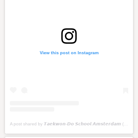
View this post on Instagram
A post shared by 𝙏𝙖𝙚𝙠𝙬𝙤𝙣-𝘿𝙤 𝙎𝙘𝙝𝙤𝙤𝙡 𝘼𝙢𝙨𝙩𝙚𝙧𝙙𝙖𝙢 (@tkdschoolamsterdam)