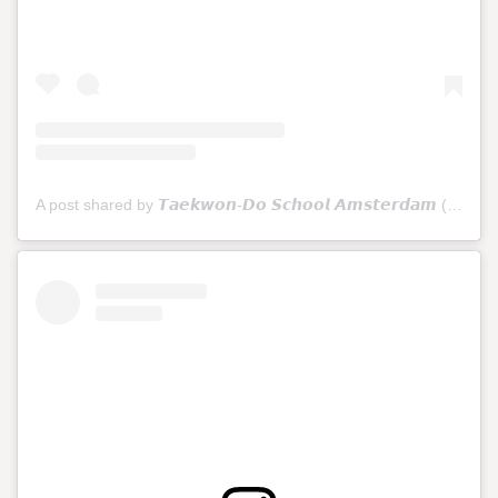
A post shared by 𝙏𝙖𝙚𝙠𝙬𝙤𝙣-𝘿𝙤 𝙎𝙘𝙝𝙤𝙤𝙡 𝘼𝙢𝙨𝙩𝙚𝙧𝙙𝙖𝙢 (@tkdschoolamsterdam)