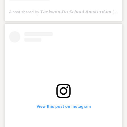
A post shared by 𝙏𝙖𝙚𝙠𝙬𝙤𝙣-𝘿𝙤 𝙎𝙘𝙝𝙤𝙤𝙡 𝘼𝙢𝙨𝙩𝙚𝙧𝙙𝙖𝙢 (@tkdschoolamsterdam)
View this post on Instagram