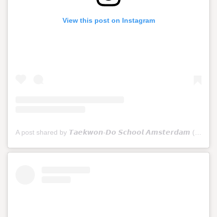
View this post on Instagram
A post shared by 𝙏𝙖𝙚𝙠𝙬𝙤𝙣-𝘿𝙤 𝙎𝙘𝙝𝙤𝙤𝙡 𝘼𝙢𝙨𝙩𝙚𝙧𝙙𝙖𝙢 (@tkdschoolamsterdam)