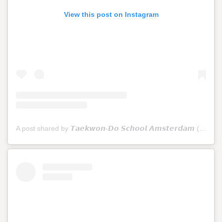
View this post on Instagram
A post shared by 𝙏𝙖𝙚𝙠𝙬𝙤𝙣-𝘿𝙤 𝙎𝙘𝙝𝙤𝙤𝙡 𝘼𝙢𝙨𝙩𝙚𝙧𝙙𝙖𝙢 (@tkdschoolamsterdam)