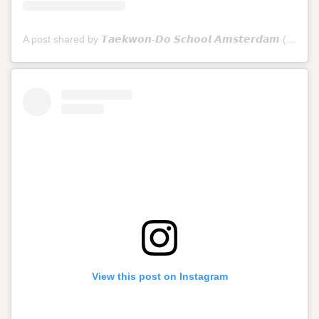
A post shared by 𝙏𝙖𝙚𝙠𝙬𝙤𝙣-𝘿𝙤 𝙎𝙘𝙝𝙤𝙤𝙡 𝘼𝙢𝙨𝙩𝙚𝙧𝙙𝙖𝙢 (@tkdschoolamsterdam)
View this post on Instagram