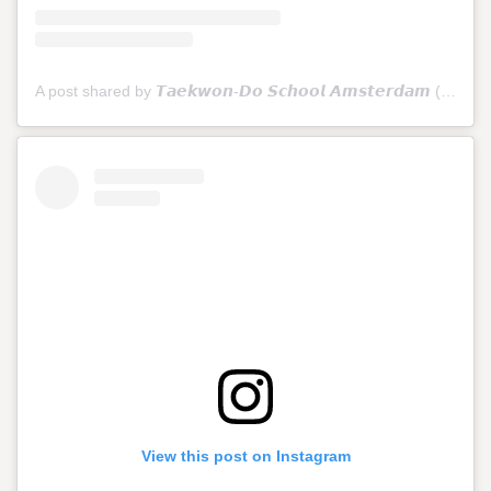
A post shared by 𝙏𝙖𝙚𝙠𝙬𝙤𝙣-𝘿𝙤 𝙎𝙘𝙝𝙤𝙤𝙡 𝘼𝙢𝙨𝙩𝙚𝙧𝙙𝙖𝙢 (@tkdschoolamsterdam)
View this post on Instagram