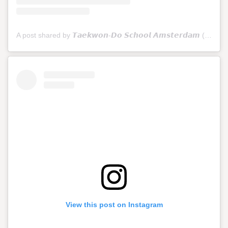
A post shared by 𝙏𝙖𝙚𝙠𝙬𝙤𝙣-𝘿𝙤 𝙎𝙘𝙝𝙤𝙤𝙡 𝘼𝙢𝙨𝙩𝙚𝙧𝙙𝙖𝙢 (@tkdschoolamsterdam)
View this post on Instagram