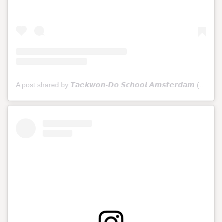
A post shared by 𝙏𝙖𝙚𝙠𝙬𝙤𝙣-𝘿𝙤 𝙎𝙘𝙝𝙤𝙤𝙡 𝘼𝙢𝙨𝙩𝙚𝙧𝙙𝙖𝙢 (@tkdschoolamsterdam)