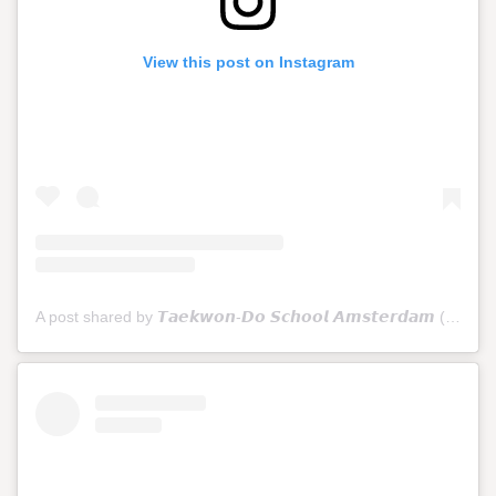
View this post on Instagram
A post shared by 𝙏𝙖𝙚𝙠𝙬𝙤𝙣-𝘿𝙤 𝙎𝙘𝙝𝙤𝙤𝙡 𝘼𝙢𝙨𝙩𝙚𝙧𝙙𝙖𝙢 (@tkdschoolamsterdam)