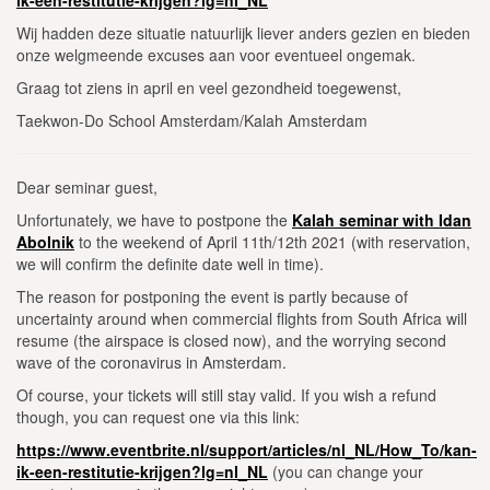
Wij hadden deze situatie natuurlijk liever anders gezien en bieden
onze welgmeende excuses aan voor eventueel ongemak.
Graag tot ziens in april en veel gezondheid toegewenst,
Taekwon-Do School Amsterdam/Kalah Amsterdam
Dear seminar guest,
Unfortunately, we have to postpone the
Kalah seminar with Idan
Abolnik
to the weekend of April 11th/12th 2021 (with reservation,
we will confirm the definite date well in time).
The reason for postponing the event is partly because of
uncertainty around when commercial flights from South Africa will
resume (the airspace is closed now), and the worrying second
wave of the coronavirus in Amsterdam.
Of course, your tickets will still stay valid. If you wish a refund
though, you can request one via this link:
https://www.eventbrite.nl/support/articles/nl_NL/How_To/kan-
ik-een-restitutie-krijgen?lg=nl_NL
(you can change your