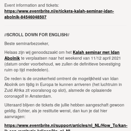
Event information and tickets:
https://www.eventbrite.nl/e/tickets-kalah-seminar-idan-
abolnik-84546048507
//SCROLL DOWN FOR ENGLISH//
Beste seminarbezoeker,
Helaas zijn wij genoodszaakt om het
Kalah seminar met Idan
Abolnik
te verplaatsen naar het weekend van 11/12 april 2021
(datum onder voorbehoud, we zullen de definitieve bevestiging
ruim op tijd mededelen).
De reden is de onzekerheid omtrent de mogelijkheid van Idan
Abolnik om tijdig in Europa te kunnen arriveren (het luchtruim in
Zuid Afrika zit vooralsnog op slot), alsmede de oplaaiende
coronagolf in Amsterdam.
Uiteraard blijven de tickets die jullie hebben aangeschaft gewoon
geldig. Echter, als je restitutie wenst, dan kun je dat hier
aanvragen:
https://www.eventbrite.nl/support/articles/nl_NL/How_To/kan-
ik-een-restitutie-krijgen?lg=nl_NL