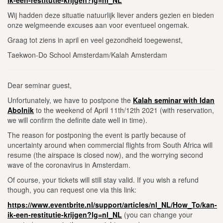
Wij hadden deze situatie natuurlijk liever anders gezien en bieden
onze welgmeende excuses aan voor eventueel ongemak.
Graag tot ziens in april en veel gezondheid toegewenst,
Taekwon-Do School Amsterdam/Kalah Amsterdam
Dear seminar guest,
Unfortunately, we have to postpone the
Kalah seminar with Idan
Abolnik
to the weekend of April 11th/12th 2021 (with reservation,
we will confirm the definite date well in time).
The reason for postponing the event is partly because of
uncertainty around when commercial flights from South Africa will
resume (the airspace is closed now), and the worrying second
wave of the coronavirus in Amsterdam.
Of course, your tickets will still stay valid. If you wish a refund
though, you can request one via this link:
https://www.eventbrite.nl/support/articles/nl_NL/How_To/kan-
ik-een-restitutie-krijgen?lg=nl_NL
(you can change your