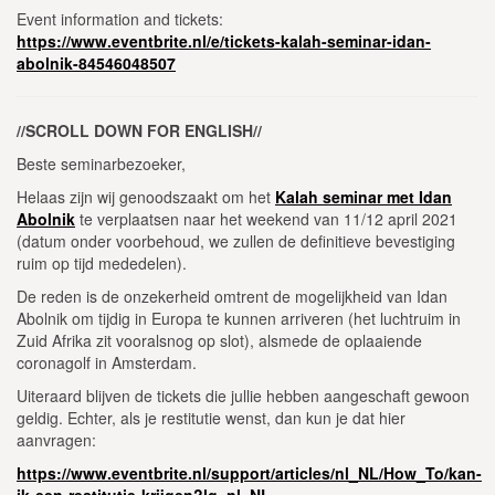
Event information and tickets:
https://www.eventbrite.nl/e/tickets-kalah-seminar-idan-
abolnik-84546048507
//SCROLL DOWN FOR ENGLISH//
Beste seminarbezoeker,
Helaas zijn wij genoodszaakt om het
Kalah seminar met Idan
Abolnik
te verplaatsen naar het weekend van 11/12 april 2021
(datum onder voorbehoud, we zullen de definitieve bevestiging
ruim op tijd mededelen).
De reden is de onzekerheid omtrent de mogelijkheid van Idan
Abolnik om tijdig in Europa te kunnen arriveren (het luchtruim in
Zuid Afrika zit vooralsnog op slot), alsmede de oplaaiende
coronagolf in Amsterdam.
Uiteraard blijven de tickets die jullie hebben aangeschaft gewoon
geldig. Echter, als je restitutie wenst, dan kun je dat hier
aanvragen:
https://www.eventbrite.nl/support/articles/nl_NL/How_To/kan-
ik-een-restitutie-krijgen?lg=nl_NL