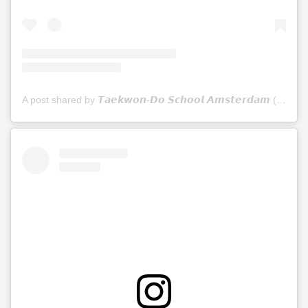
A post shared by 𝙏𝙖𝙚𝙠𝙬𝙤𝙣-𝘿𝙤 𝙎𝙘𝙝𝙤𝙤𝙡 𝘼𝙢𝙨𝙩𝙚𝙧𝙙𝙖𝙢 (@tkdschoolamsterdam)