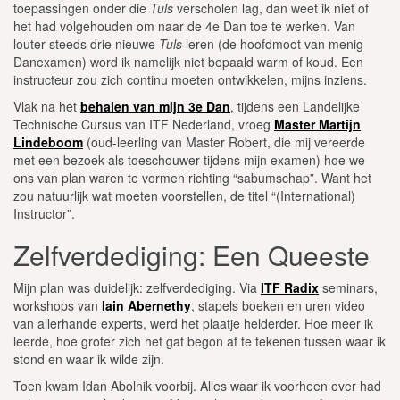
toepassingen onder die
Tuls
verscholen lag, dan weet ik niet of
het had volgehouden om naar de 4e Dan toe te werken. Van
louter steeds drie nieuwe
Tuls
leren (de hoofdmoot van menig
Danexamen) word ik namelijk niet bepaald warm of koud. Een
instructeur zou zich continu moeten ontwikkelen, mijns inziens.
Vlak na het
behalen van mijn 3e Dan
, tijdens een Landelijke
Technische Cursus van ITF Nederland, vroeg
Master Martijn
Lindeboom
(oud-leerling van Master Robert, die mij vereerde
met een bezoek als toeschouwer tijdens mijn examen) hoe we
ons van plan waren te vormen richting “sabumschap”. Want het
zou natuurlijk wat moeten voorstellen, de titel “(International)
Instructor”.
Zelfverdediging: Een Queeste
Mijn plan was duidelijk: zelfverdediging. Via
ITF Radix
seminars,
workshops van
Iain Abernethy
, stapels boeken en uren video
van allerhande experts, werd het plaatje helderder. Hoe meer ik
leerde, hoe groter zich het gat begon af te tekenen tussen waar ik
stond en waar ik wilde zijn.
Toen kwam Idan Abolnik voorbij. Alles waar ik voorheen over had