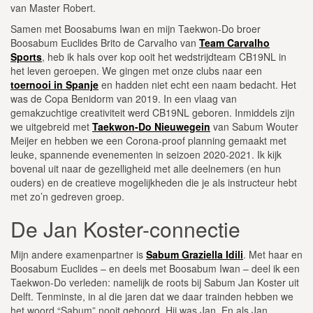
van Master Robert.
Samen met Boosabums Iwan en mijn Taekwon-Do broer
Boosabum Euclides Brito de Carvalho van
Team Carvalho
Sports
, heb ik hals over kop ooit het wedstrijdteam CB19NL in
het leven geroepen. We gingen met onze clubs naar een
toernooi in Spanje
en hadden niet echt een naam bedacht. Het
was de Copa Benidorm van 2019. In een vlaag van
gemakzuchtige creativiteit werd CB19NL geboren. Inmiddels zijn
we uitgebreid met
Taekwon-Do Nieuwegein
van Sabum Wouter
Meijer en hebben we een Corona-proof planning gemaakt met
leuke, spannende evenementen in seizoen 2020-2021. Ik kijk
bovenal uit naar de gezelligheid met alle deelnemers (en hun
ouders) en de creatieve mogelijkheden die je als instructeur hebt
met zo’n gedreven groep.
De Jan Koster-connectie
Mijn andere examenpartner is
Sabum Graziella Idili
. Met haar en
Boosabum Euclides – en deels met Boosabum Iwan – deel ik een
Taekwon-Do verleden: namelijk de roots bij Sabum Jan Koster uit
Delft. Tenminste, in al die jaren dat we daar trainden hebben we
het woord “Sabum” nooit gehoord. Hij was Jan. En als Jan