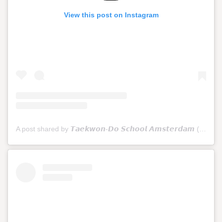
View this post on Instagram
A post shared by 𝙏𝙖𝙚𝙠𝙬𝙤𝙣-𝘿𝙤 𝙎𝙘𝙝𝙤𝙤𝙡 𝘼𝙢𝙨𝙩𝙚𝙧𝙙𝙖𝙢 (@tkdschoolamsterdam)