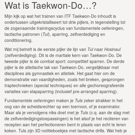
Wat is Taekwon-Do…?
Mijn kijk op wat het trainen van ITF Taekwon-Do inhoudt is
ondertussen uitgekristalliseert tot drie pijlers, in tegenstelling tot
de zogenaamde trainingscyclus van fundamentele oefeningen,
tactische patronen (
Tul
), sparring, zelfverdediging en
conditionering.
Wat mij betreft is de eerste pijler de lijn van
Tul
naar
Hosinsul
(zelfverdediging). Dit is de martiale kern van Taekwon-Do. De
tweede pijler is de combat sport: competitief sparren. De derde
pijler is de atletische tak van Taekwon-Do, vergelijkbaar met
disciplines als gymnastiek en atletiek. Het gaat hier om de
demonstratie van vaardigheden, zoals het breken, gesprongen
traptechnieken (special techniques) en alle gechoreografeerde
variaties van stapsparring (inclusief pre-arranged sparring).
Fundamentele oefeningen maken je
Tuls
zeker strakker in het
oog van de scheidsrechter op een toernooi, of je examinator.
Maar als je vervolgens niks doet met je
Tuls
(c.q. aan de slag met
de zelfverdedigingstoepassingen) is het alsof je het reciteren van
recepten aan het perfectioneren bent in plaats van echt te leren
koken. Tuls zijn 3D notitieboekjes met tactische drills. Wat heb je