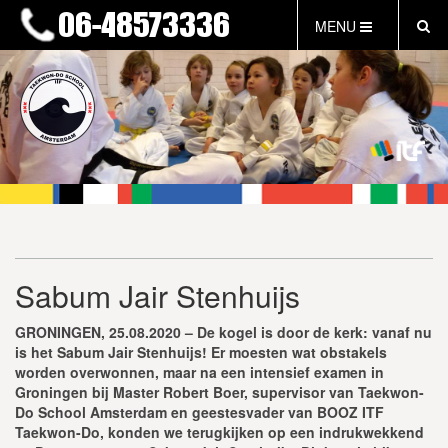
MENU
HOME
NIEUWS
LESTIJDEN & TARIEVEN
INFORMATIE
WAT IS TAEKWON-DO?
WAT IS KALAH?
FAQ
Sabum Jair Stenhuijs
INLOG LEDEN
EVENEMENTEN
GRONINGEN, 25.08.2020 – De kogel is door de kerk: vanaf nu
GRATIS PROEFLES
is het Sabum Jair Stenhuijs! Er moesten wat obstakels
worden overwonnen, maar na een intensief examen in
Groningen bij Master Robert Boer, supervisor van Taekwon-
Do School Amsterdam en geestesvader van BOOZ ITF
Taekwon-Do, konden we terugkijken op een indrukwekkend