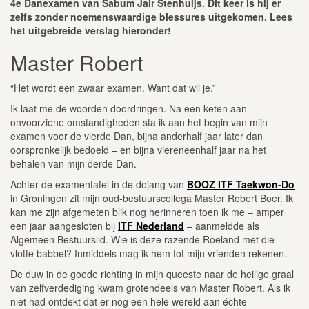
4e Danexamen van Sabum Jair Stenhuijs. Dit keer is hij er
zelfs zonder noemenswaardige blessures uitgekomen. Lees
het uitgebreide verslag hieronder!
Master Robert
“Het wordt een zwaar examen. Want dat wil je.”
Ik laat me de woorden doordringen. Na een keten aan
onvoorziene omstandigheden sta ik aan het begin van mijn
examen voor de vierde Dan, bijna anderhalf jaar later dan
oorspronkelijk bedoeld – en bijna viereneenhalf jaar na het
behalen van mijn derde Dan.
Achter de examentafel in de dojang van
BOOZ ITF Taekwon-Do
in Groningen zit mijn oud-bestuurscollega Master Robert Boer. Ik
kan me zijn afgemeten blik nog herinneren toen ik me – amper
een jaar aangesloten bij
ITF Nederland
– aanmeldde als
Algemeen Bestuurslid. Wie is deze razende Roeland met die
vlotte babbel? Inmiddels mag ik hem tot mijn vrienden rekenen.
De duw in de goede richting in mijn queeste naar de heilige graal
van zelfverdediging kwam grotendeels van Master Robert. Als ik
niet had ontdekt dat er nog een hele wereld aan échte