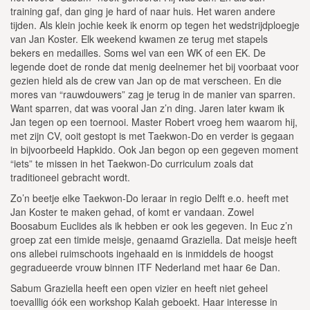
training gaf, dan ging je hard of naar huis. Het waren andere
tijden. Als klein jochie keek ik enorm op tegen het wedstrijdploegje
van Jan Koster. Elk weekend kwamen ze terug met stapels
bekers en medailles. Soms wel van een WK of een EK. De
legende doet de ronde dat menig deelnemer het bij voorbaat voor
gezien hield als de crew van Jan op de mat verscheen. En die
mores van “rauwdouwers” zag je terug in de manier van sparren.
Want sparren, dat was vooral Jan z’n ding. Jaren later kwam ik
Jan tegen op een toernooi. Master Robert vroeg hem waarom hij,
met zijn CV, ooit gestopt is met Taekwon-Do en verder is gegaan
in bijvoorbeeld Hapkido. Ook Jan begon op een gegeven moment
“iets” te missen in het Taekwon-Do curriculum zoals dat
traditioneel gebracht wordt.
Zo’n beetje elke Taekwon-Do leraar in regio Delft e.o. heeft met
Jan Koster te maken gehad, of komt er vandaan. Zowel
Boosabum Euclides als ik hebben er ook les gegeven. In Euc z’n
groep zat een timide meisje, genaamd Graziella. Dat meisje heeft
ons allebei ruimschoots ingehaald en is inmiddels de hoogst
gegradueerde vrouw binnen ITF Nederland met haar 6e Dan.
Sabum Graziella heeft een open vizier en heeft niet geheel
toevalllig óók een workshop Kalah geboekt. Haar interesse in