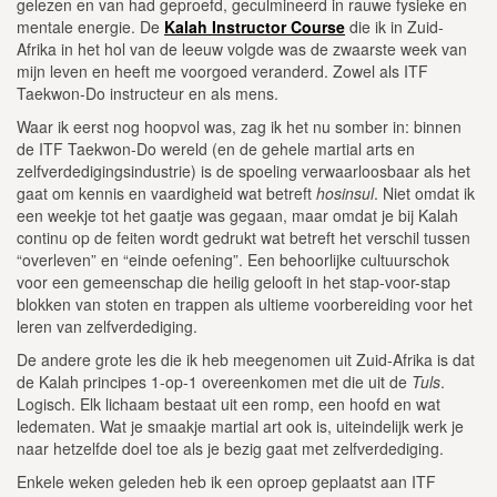
gelezen en van had geproefd, geculmineerd in rauwe fysieke en
mentale energie. De
Kalah Instructor Course
die ik in Zuid-
Afrika in het hol van de leeuw volgde was de zwaarste week van
mijn leven en heeft me voorgoed veranderd. Zowel als ITF
Taekwon-Do instructeur en als mens.
Waar ik eerst nog hoopvol was, zag ik het nu somber in: binnen
de ITF Taekwon-Do wereld (en de gehele martial arts en
zelfverdedigingsindustrie) is de spoeling verwaarloosbaar als het
gaat om kennis en vaardigheid wat betreft
hosinsul
. Niet omdat ik
een weekje tot het gaatje was gegaan, maar omdat je bij Kalah
continu op de feiten wordt gedrukt wat betreft het verschil tussen
“overleven” en “einde oefening”. Een behoorlijke cultuurschok
voor een gemeenschap die heilig gelooft in het stap-voor-stap
blokken van stoten en trappen als ultieme voorbereiding voor het
leren van zelfverdediging.
De andere grote les die ik heb meegenomen uit Zuid-Afrika is dat
de Kalah principes 1-op-1 overeenkomen met die uit de
Tuls
.
Logisch. Elk lichaam bestaat uit een romp, een hoofd en wat
ledematen. Wat je smaakje martial art ook is, uiteindelijk werk je
naar hetzelfde doel toe als je bezig gaat met zelfverdediging.
Enkele weken geleden heb ik een oproep geplaatst aan ITF