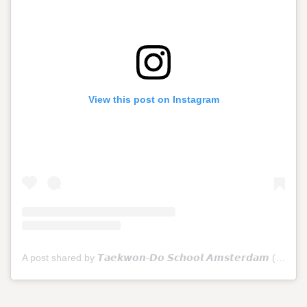
View this post on Instagram
A post shared by 𝙏𝙖𝙚𝙠𝙬𝙤𝙣-𝘿𝙤 𝙎𝙘𝙝𝙤𝙤𝙡 𝘼𝙢𝙨𝙩𝙚𝙧𝙙𝙖𝙢 (@tkdschoolamsterdam)