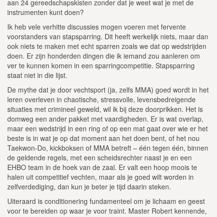
aan 24 gereedschapskisten zonder dat je weet wat je met de
instrumenten kunt doen?
Ik heb vele verhitte discussies mogen voeren met fervente
voorstanders van stapsparring. Dit heeft werkelijk niets, maar dan
ook niets te maken met echt sparren zoals we dat op wedstrijden
doen. Er zijn honderden dingen die ik iemand zou aanleren om
ver te kunnen komen in een sparringcompetitie. Stapsparring
staat niet in die lijst.
De mythe dat je door vechtsport (ja, zelfs MMA) goed wordt in het
leren overleven in chaotische, stressvolle, levensbedreigende
situaties met crimineel geweld, wil ik bij deze doorprikken. Het is
domweg een ander pakket met vaardigheden. Er is wat overlap,
maar een wedstrijd in een ring of op een mat gaat over wie er het
beste is in wat je op dat moment aan het doen bent, of het nou
Taekwon-Do, kickboksen of MMA betreft – één tegen één, binnen
de geldende regels, met een scheidsrechter naast je en een
EHBO team in de hoek van de zaal. Er valt een hoop moois te
halen uit competitief vechten, maar als je goed wilt worden in
zelfverdediging, dan kun je beter je tijd daarin steken.
Uiteraard is conditionering fundamenteel om je lichaam en geest
voor te bereiden op waar je voor traint. Master Robert kennende,