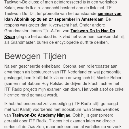
Taekwon-Do clubs: of men geïnteresseerd is in een workshop
Kalah, waarin ik o.a. aandacht besteed aan de link met ITF
Taekwon-Do. Dit, ter promotie van het aanstaande
seminar van
Idan Abolnik op 26 en 27 september in Amsterdam
. De
respons was groter dan ik verwacht had. Onder andere
Grandmaster James Tjin-A-Ton van
Taekwon-Do In Nae Do
Kwan
ging op het aanbod in. Ik vind het voor hem spreken dat hij,
als Grandmaster, buiten de encyclopedie durft te denken.
Bewogen Tijden
Na een gescheurde enkelband, Corona, een rollercoaster aan
ervaringen als bestuurder van ITF Nederland en wat persoonlijk
gesteggel, ben ik blij dat ik via een omweg toch bij Master Robert
(samen met Sabum Roy Rolstad de drijvende kracht achter het
ITF Radix project) mijn examen kan doen. Het voelt alsof de cirkel
hiermee rond gemaakt wordt.
Ik heb het onderdeel zelfverdediging (ITF Radix-stijl, gemengd
met wat Kalah) voorbereid met Boosabum Iwan Sleeuwenhoek
van
Taekwon-Do Academy Nimjae
. Ook hij is geïnspireerd
geraakt door ITF Radix. Tijdens het examen laten we directe
series uit de
Tuls
zien, maar ook een aantal variaties op verzoek