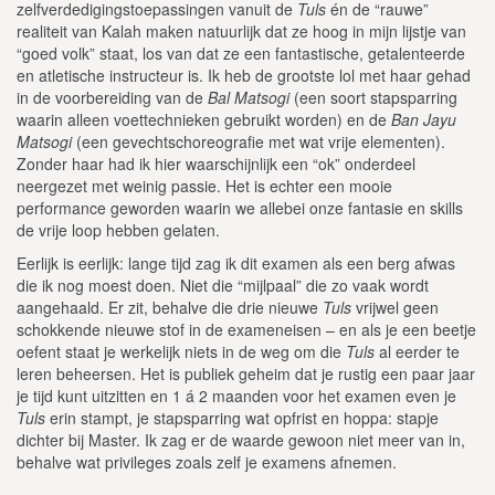
zelfverdedigingstoepassingen vanuit de
Tuls
én de “rauwe”
realiteit van Kalah maken natuurlijk dat ze hoog in mijn lijstje van
“goed volk” staat, los van dat ze een fantastische, getalenteerde
en atletische instructeur is. Ik heb de grootste lol met haar gehad
in de voorbereiding van de
Bal Matsogi
(een soort stapsparring
waarin alleen voettechnieken gebruikt worden) en de
Ban Jayu
Matsogi
(een gevechtschoreografie met wat vrije elementen).
Zonder haar had ik hier waarschijnlijk een “ok” onderdeel
neergezet met weinig passie. Het is echter een mooie
performance geworden waarin we allebei onze fantasie en skills
de vrije loop hebben gelaten.
Eerlijk is eerlijk: lange tijd zag ik dit examen als een berg afwas
die ik nog moest doen. Niet die “mijlpaal” die zo vaak wordt
aangehaald. Er zit, behalve die drie nieuwe
Tuls
vrijwel geen
schokkende nieuwe stof in de exameneisen – en als je een beetje
oefent staat je werkelijk niets in de weg om die
Tuls
al eerder te
leren beheersen. Het is publiek geheim dat je rustig een paar jaar
je tijd kunt uitzitten en 1 á 2 maanden voor het examen even je
Tuls
erin stampt, je stapsparring wat opfrist en hoppa: stapje
dichter bij Master. Ik zag er de waarde gewoon niet meer van in,
behalve wat privileges zoals zelf je examens afnemen.