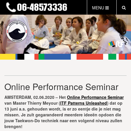
MENU
HOME
NIEUWS
LESTIJDEN & TARIEVEN
INFORMATIE
WAT IS TAEKWON-DO?
WAT IS KALAH?
FAQ
Online Performance Seminar
INLOG LEDEN
EVENEMENTEN
AMSTERDAM, 02.06.2020 – Het
Online Performance Seminar
GRATIS PROEFLES
van Master Thierry Meyour (
ITF Patterns Unleashed
) dat op
13 juni a.s. gehouden wordt, is er zo eentje die je niet mag
missen. Je zult gegarandeerd meerdere ideeën opdoen die
jouw Taekwon-Do techniek naar een volgend niveau zullen
brengen!