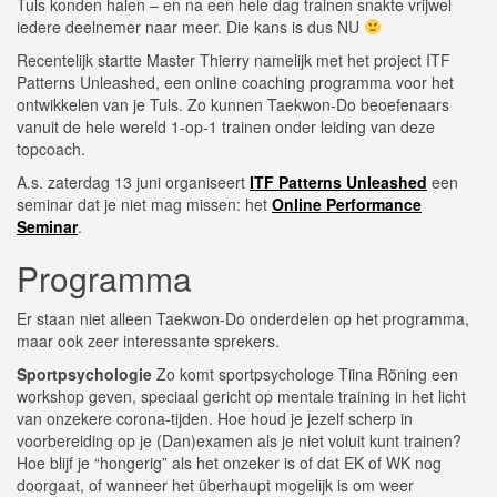
Tuls konden halen – en na een hele dag trainen snakte vrijwel
iedere deelnemer naar meer. Die kans is dus NU
Recentelijk startte Master Thierry namelijk met het project ITF
Patterns Unleashed, een online coaching programma voor het
ontwikkelen van je Tuls. Zo kunnen Taekwon-Do beoefenaars
vanuit de hele wereld 1-op-1 trainen onder leiding van deze
topcoach.
A.s. zaterdag 13 juni organiseert
ITF Patterns Unleashed
een
seminar dat je niet mag missen: het
Online Performance
Seminar
.
Programma
Er staan niet alleen Taekwon-Do onderdelen op het programma,
maar ook zeer interessante sprekers.
Sportpsychologie
Zo komt sportpsychologe Tiina Röning een
workshop geven, speciaal gericht op mentale training in het licht
van onzekere corona-tijden. Hoe houd je jezelf scherp in
voorbereiding op je (Dan)examen als je niet voluit kunt trainen?
Hoe blijf je “hongerig” als het onzeker is of dat EK of WK nog
doorgaat, of wanneer het überhaupt mogelijk is om weer