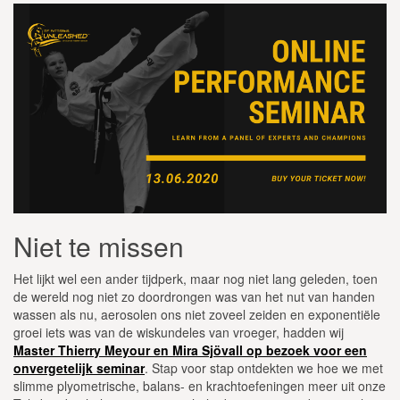
Niet te missen
Het lijkt wel een ander tijdperk, maar nog niet lang geleden, toen
de wereld nog niet zo doordrongen was van het nut van handen
wassen als nu, aerosolen ons niet zoveel zeiden en exponentiële
groei iets was van de wiskundeles van vroeger, hadden wij
Master Thierry Meyour en Mira Sjövall op bezoek voor een
onvergetelijk seminar
. Stap voor stap ontdekten we hoe we met
slimme plyometrische, balans- en krachtoefeningen meer uit onze