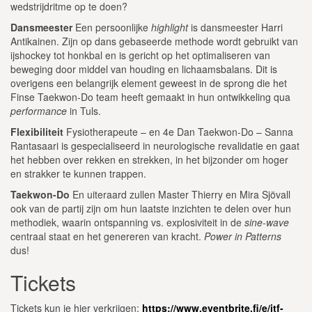
wedstrijdritme op te doen?
Dansmeester
Een persoonlijke
highlight
is dansmeester Harri
Antikainen. Zijn op dans gebaseerde methode wordt gebruikt van
ijshockey tot honkbal en is gericht op het optimaliseren van
beweging door middel van houding en lichaamsbalans. Dit is
overigens een belangrijk element geweest in de sprong die het
Finse Taekwon-Do team heeft gemaakt in hun ontwikkeling qua
performance
in Tuls.
Flexibiliteit
Fysiotherapeute – en 4e Dan Taekwon-Do – Sanna
Rantasaari is gespecialiseerd in neurologische revalidatie en gaat
het hebben over rekken en strekken, in het bijzonder om hoger
en strakker te kunnen trappen.
Taekwon-Do
En uiteraard zullen Master Thierry en Mira Sjövall
ook van de partij zijn om hun laatste inzichten te delen over hun
methodiek, waarin ontspanning vs. explosiviteit in de
sine-wave
centraal staat en het genereren van kracht.
Power in Patterns
dus!
Tickets
Tickets kun je hier verkrijgen:
https://www.eventbrite.fi/e/itf-