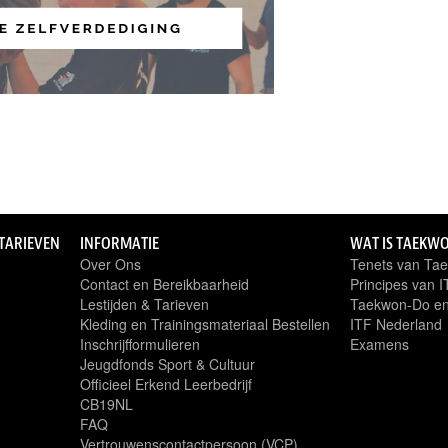
 TARIEVEN
INFORMATIE
WAT IS TAEKW
Over Ons
Tenets van Ta
Contact en Bereikbaarheid
Principes van 
Lestijden & Tarieven
Taekwon-Do en
Kleding en Trainingsmateriaal Bestellen
ITF Nederland
Inschrijfformulieren
Examens
Jeugdfonds Sport & Cultuur
Officieel Erkend Leerbedrijf
CB19NL
FAQ
Vertrouwenscontactpersoon (VCP)