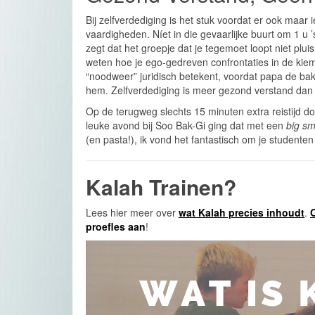
Bij zelfverdediging is het stuk voordat er ook maar i
vaardigheden. Níet in die gevaarlijke buurt om 1 u 
zegt dat het groepje dat je tegemoet loopt niet plui
weten hoe je ego-gedreven confrontaties in de kie
“noodweer” juridisch betekent, voordat papa de bak i
hem. Zelfverdediging is meer gezond verstand dan 
Op de terugweg slechts 15 minuten extra reistijd
leuke avond bij Soo Bak-Gi ging dat met een
big sm
(en pasta!), ik vond het fantastisch om je studente
Kalah Trainen?
Lees hier meer over
wat Kalah precies inhoudt
.
O
proefles aan
!