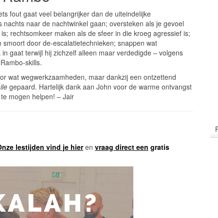
ets fout gaat veel belangrijker dan de uiteindelijke
’s nachts naar de nachtwinkel gaan; oversteken als je gevoel
s is; rechtsomkeer maken als de sfeer in die kroeg agressief is;
m smoort door de-escalatietechnieken; snappen wat
n gaat terwijl hij zichzelf alleen maar verdedigde – volgens
Rambo-skills.
 door wat wegwerkzaamheden, maar dankzij een ontzettend
ile
gepaard. Hartelijk dank aan John voor de warme ontvangst
n te mogen helpen! – Jair
nze lestijden vind je hier
en
vraag direct een
gratis