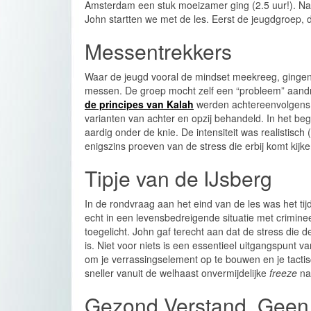
Amsterdam een stuk moeizamer ging (2.5 uur!). N
John startten we met de les. Eerst de jeugdgroep, 
Messentrekkers
Waar de jeugd vooral de mindset meekreeg, gingen
messen. De groep mocht zelf een “probleem” aand
de principes van Kalah
werden achtereenvolgen
varianten van achter en opzij behandeld. In het b
aardig onder de knie. De intensiteit was realistisc
enigszins proeven van de stress die erbij komt kijk
Tipje van de IJsberg
In de rondvraag aan het eind van de les was het ti
echt in een levensbedreigende situatie met crimin
toegelicht. John gaf terecht aan dat de stress die 
is. Niet voor niets is een essentieel uitgangspunt v
om je verrassingselement op te bouwen en je tacti
sneller vanuit de welhaast onvermijdelijke
freeze
na
Gezond Verstand, Gee