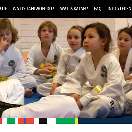
TIE
WAT IS TAEKWON-DO?
WAT IS KALAH?
FAQ
INLOG LEDEN