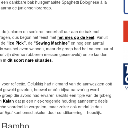
a een dankbare bak huisgemaakte Spaghetti Bolognese á la
daarna de junior/seniorgroep.
 de junioren en senioren anderhalf uur aan de bak met
ragen, dus begon het feest met
het mes op de keel
. Vanuit
s de
“Ice Pick”
, de
“Sewing Machine”
en nog een aantal
egin was het even wennen, maar de groep had het na een uur al
h (er zijn diverse rubberen messen gesneuveld) en ze konden
en in
dit soort nare situaties
.
jd voor reflectie. Gelukkig had niemand van de aanwezigen ooit
eel geweld gezeten, hoewel er één bijna-aanvaring werd
de groep die avond had ervaren slechts een tipje van de ijsberg
an
Kalah
dat je een niet-dreigende houding aanneemt: deels
sche voordeel te vergroten, maar zeker ook omdat je dan
ar
fight
kunt omschakelen door conditionering – hopelijk.
n Rambo