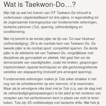
Wat is Taekwon-Do…?
Mijn kijk op wat het trainen van ITF Taekwon-Do inhoudt is
ondertussen uitgekristalliseert tot drie pijlers, in tegenstelling tot
de zogenaamde trainingscyclus van fundamentele oefeningen,
tactische patronen (
Tul
), sparring, zelfverdediging en
conditionering.
Wat mij betreft is de eerste pijler de lijn van
Tul
naar
Hosinsul
(zelfverdediging). Dit is de martiale kern van Taekwon-Do. De
tweede pijler is de combat sport: competitief sparren. De derde
pijler is de atletische tak van Taekwon-Do, vergelijkbaar met
disciplines als gymnastiek en atletiek. Het gaat hier om de
demonstratie van vaardigheden, zoals het breken, gesprongen
traptechnieken (special techniques) en alle gechoreografeerde
variaties van stapsparring (inclusief pre-arranged sparring).
Fundamentele oefeningen maken je
Tuls
zeker strakker in het
oog van de scheidsrechter op een toernooi, of je examinator.
Maar als je vervolgens niks doet met je
Tuls
(c.q. aan de slag met
de zelfverdedigingstoepassingen) is het alsof je het reciteren van
recepten aan het perfectioneren bent in plaats van echt te leren
koken. Tuls zijn 3D notitieboekjes met tactische drills. Wat heb je