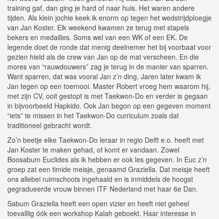
training gaf, dan ging je hard of naar huis. Het waren andere
tijden. Als klein jochie keek ik enorm op tegen het wedstrijdploegje
van Jan Koster. Elk weekend kwamen ze terug met stapels
bekers en medailles. Soms wel van een WK of een EK. De
legende doet de ronde dat menig deelnemer het bij voorbaat voor
gezien hield als de crew van Jan op de mat verscheen. En die
mores van “rauwdouwers” zag je terug in de manier van sparren.
Want sparren, dat was vooral Jan z’n ding. Jaren later kwam ik
Jan tegen op een toernooi. Master Robert vroeg hem waarom hij,
met zijn CV, ooit gestopt is met Taekwon-Do en verder is gegaan
in bijvoorbeeld Hapkido. Ook Jan begon op een gegeven moment
“iets” te missen in het Taekwon-Do curriculum zoals dat
traditioneel gebracht wordt.
Zo’n beetje elke Taekwon-Do leraar in regio Delft e.o. heeft met
Jan Koster te maken gehad, of komt er vandaan. Zowel
Boosabum Euclides als ik hebben er ook les gegeven. In Euc z’n
groep zat een timide meisje, genaamd Graziella. Dat meisje heeft
ons allebei ruimschoots ingehaald en is inmiddels de hoogst
gegradueerde vrouw binnen ITF Nederland met haar 6e Dan.
Sabum Graziella heeft een open vizier en heeft niet geheel
toevalllig óók een workshop Kalah geboekt. Haar interesse in