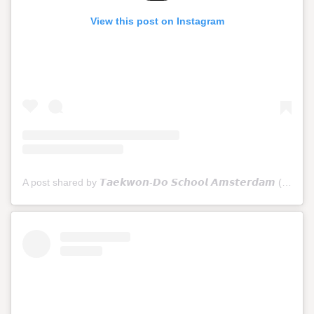
View this post on Instagram
A post shared by 𝙏𝙖𝙚𝙠𝙬𝙤𝙣-𝘿𝙤 𝙎𝙘𝙝𝙤𝙤𝙡 𝘼𝙢𝙨𝙩𝙚𝙧𝙙𝙖𝙢 (@tkdschoolamsterdam)