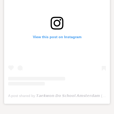
View this post on Instagram
A post shared by 𝙏𝙖𝙚𝙠𝙬𝙤𝙣-𝘿𝙤 𝙎𝙘𝙝𝙤𝙤𝙡 𝘼𝙢𝙨𝙩𝙚𝙧𝙙𝙖𝙢 (@tkdschoolamsterdam)