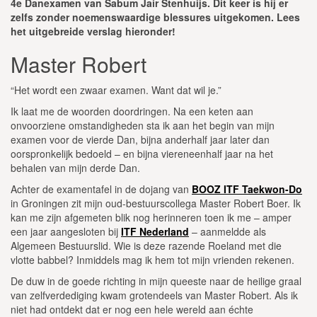
4e Danexamen van Sabum Jair Stenhuijs. Dit keer is hij er
zelfs zonder noemenswaardige blessures uitgekomen. Lees
het uitgebreide verslag hieronder!
Master Robert
“Het wordt een zwaar examen. Want dat wil je.”
Ik laat me de woorden doordringen. Na een keten aan
onvoorziene omstandigheden sta ik aan het begin van mijn
examen voor de vierde Dan, bijna anderhalf jaar later dan
oorspronkelijk bedoeld – en bijna viereneenhalf jaar na het
behalen van mijn derde Dan.
Achter de examentafel in de dojang van
BOOZ ITF Taekwon-Do
in Groningen zit mijn oud-bestuurscollega Master Robert Boer. Ik
kan me zijn afgemeten blik nog herinneren toen ik me – amper
een jaar aangesloten bij
ITF Nederland
– aanmeldde als
Algemeen Bestuurslid. Wie is deze razende Roeland met die
vlotte babbel? Inmiddels mag ik hem tot mijn vrienden rekenen.
De duw in de goede richting in mijn queeste naar de heilige graal
van zelfverdediging kwam grotendeels van Master Robert. Als ik
niet had ontdekt dat er nog een hele wereld aan échte