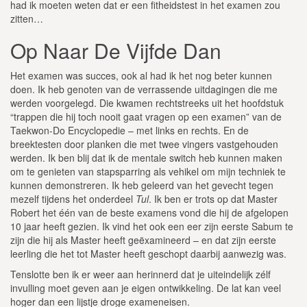
had ik moeten weten dat er een fitheidstest in het examen zou
zitten…
Op Naar De Vijfde Dan
Het examen was succes, ook al had ik het nog beter kunnen
doen. Ik heb genoten van de verrassende uitdagingen die me
werden voorgelegd. Die kwamen rechtstreeks uit het hoofdstuk
“trappen die hij toch nooit gaat vragen op een examen” van de
Taekwon-Do Encyclopedie – met links en rechts. En de
breektesten door planken die met twee vingers vastgehouden
werden. Ik ben blij dat ik de mentale switch heb kunnen maken
om te genieten van stapsparring als vehikel om mijn techniek te
kunnen demonstreren. Ik heb geleerd van het gevecht tegen
mezelf tijdens het onderdeel
Tul
. Ik ben er trots op dat Master
Robert het één van de beste examens vond die hij de afgelopen
10 jaar heeft gezien. Ik vind het ook een eer zijn eerste Sabum te
zijn die hij als Master heeft geëxamineerd – en dat zijn eerste
leerling die het tot Master heeft geschopt daarbij aanwezig was.
Tenslotte ben ik er weer aan herinnerd dat je uiteindelijk zélf
invulling moet geven aan je eigen ontwikkeling. De lat kan veel
hoger dan een lijstje droge exameneisen.