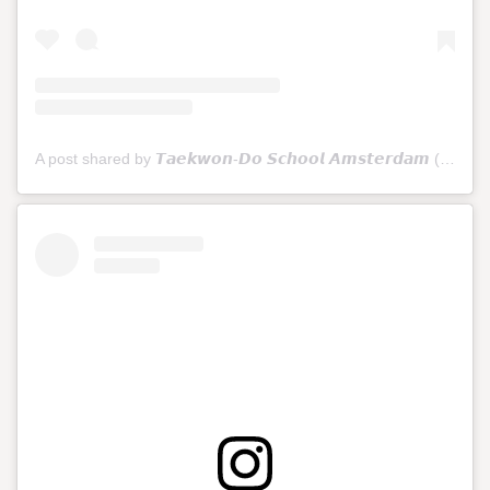
A post shared by 𝙏𝙖𝙚𝙠𝙬𝙤𝙣-𝘿𝙤 𝙎𝙘𝙝𝙤𝙤𝙡 𝘼𝙢𝙨𝙩𝙚𝙧𝙙𝙖𝙢 (@tkdschoolamsterdam)