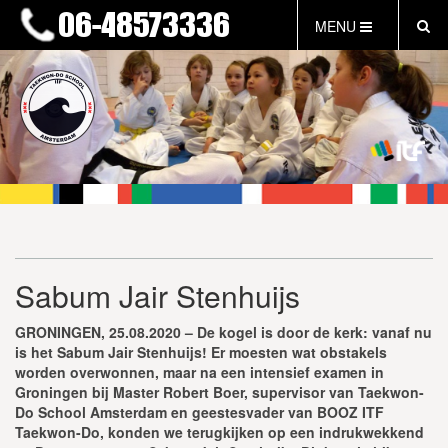
MENU
HOME
NIEUWS
LESTIJDEN & TARIEVEN
INFORMATIE
WAT IS TAEKWON-DO?
WAT IS KALAH?
FAQ
Sabum Jair Stenhuijs
INLOG LEDEN
EVENEMENTEN
GRONINGEN, 25.08.2020 – De kogel is door de kerk: vanaf nu
GRATIS PROEFLES
is het Sabum Jair Stenhuijs! Er moesten wat obstakels
worden overwonnen, maar na een intensief examen in
Groningen bij Master Robert Boer, supervisor van Taekwon-
Do School Amsterdam en geestesvader van BOOZ ITF
Taekwon-Do, konden we terugkijken op een indrukwekkend