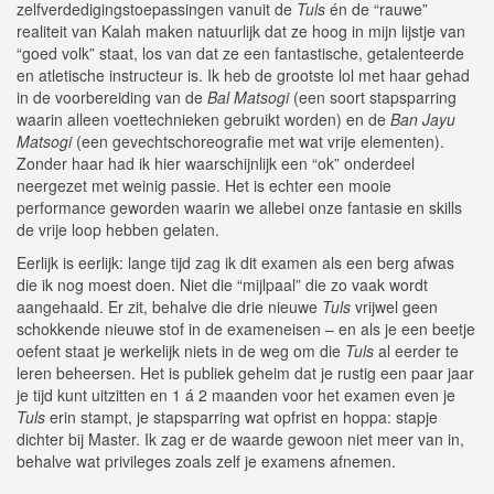
zelfverdedigingstoepassingen vanuit de
Tuls
én de “rauwe”
realiteit van Kalah maken natuurlijk dat ze hoog in mijn lijstje van
“goed volk” staat, los van dat ze een fantastische, getalenteerde
en atletische instructeur is. Ik heb de grootste lol met haar gehad
in de voorbereiding van de
Bal Matsogi
(een soort stapsparring
waarin alleen voettechnieken gebruikt worden) en de
Ban Jayu
Matsogi
(een gevechtschoreografie met wat vrije elementen).
Zonder haar had ik hier waarschijnlijk een “ok” onderdeel
neergezet met weinig passie. Het is echter een mooie
performance geworden waarin we allebei onze fantasie en skills
de vrije loop hebben gelaten.
Eerlijk is eerlijk: lange tijd zag ik dit examen als een berg afwas
die ik nog moest doen. Niet die “mijlpaal” die zo vaak wordt
aangehaald. Er zit, behalve die drie nieuwe
Tuls
vrijwel geen
schokkende nieuwe stof in de exameneisen – en als je een beetje
oefent staat je werkelijk niets in de weg om die
Tuls
al eerder te
leren beheersen. Het is publiek geheim dat je rustig een paar jaar
je tijd kunt uitzitten en 1 á 2 maanden voor het examen even je
Tuls
erin stampt, je stapsparring wat opfrist en hoppa: stapje
dichter bij Master. Ik zag er de waarde gewoon niet meer van in,
behalve wat privileges zoals zelf je examens afnemen.