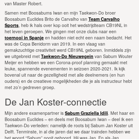
van Master Robert.
Samen met Boosabums Iwan en mijn Taekwon-Do broer
Boosabum Euclides Brito de Carvalho van
Team Carvalho
Sports
, heb ik hals over kop ooit het wedstrijdteam CB19NL in
het leven geroepen. We gingen met onze clubs naar een
toernooi in Spanje
en hadden niet echt een naam bedacht. Het
was de Copa Benidorm van 2019. In een vlaag van
gemakzuchtige creativiteit werd CB19NL geboren. Inmiddels zijn
we uitgebreid met
Taekwon-Do Nieuwegein
van Sabum Wouter
Meijer en hebben we een Corona-proof planning gemaakt met
leuke, spannende evenementen in seizoen 2020-2021. Ik kijk
bovenal uit naar de gezelligheid met alle deelnemers (en hun
ouders) en de creatieve mogelijkheden die je als instructeur hebt
met zo’n gedreven groep.
De Jan Koster-connectie
Mijn andere examenpartner is
Sabum Graziella Idili
. Met haar en
Boosabum Euclides – en deels met Boosabum Iwan – deel ik een
Taekwon-Do verleden: namelijk de roots bij Sabum Jan Koster uit
Delft. Tenminste, in al die jaren dat we daar trainden hebben we
het woord “Sabum” nooit gehoord. Hij was Jan. En als Jan