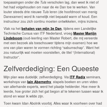
toepassingen onder die
Tuls
verscholen lag, dan weet ik niet of
het had volgehouden om naar de 4e Dan toe te werken. Van
louter steeds drie nieuwe
Tuls
leren (de hoofdmoot van menig
Danexamen) word ik namelijk niet bepaald warm of koud. Een
instructeur zou zich continu moeten ontwikkelen, mijns inziens.
Vlak na het
behalen van mijn 3e Dan
, tijdens een Landelijke
Technische Cursus van ITF Nederland, vroeg
Master Martijn
Lindeboom
(oud-leerling van Master Robert, die mij vereerde
met een bezoek als toeschouwer tijdens mijn examen) hoe we
ons van plan waren te vormen richting “sabumschap”. Want het
zou natuurlijk wat moeten voorstellen, de titel “(International)
Instructor”.
Zelfverdediging: Een Queeste
Mijn plan was duidelijk: zelfverdediging. Via
ITF Radix
seminars,
workshops van
Iain Abernethy
, stapels boeken en uren video
van allerhande experts, werd het plaatje helderder. Hoe meer ik
leerde, hoe groter zich het gat begon af te tekenen tussen waar ik
stond en waar ik wilde zijn.
Toen kwam Idan Abolnik voorbij. Alles waar ik voorheen over had