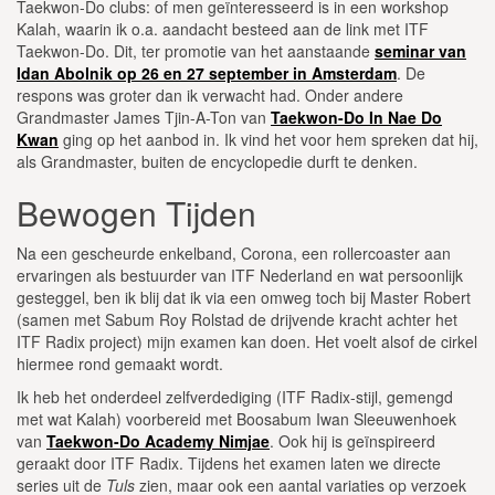
Taekwon-Do clubs: of men geïnteresseerd is in een workshop
Kalah, waarin ik o.a. aandacht besteed aan de link met ITF
Taekwon-Do. Dit, ter promotie van het aanstaande
seminar van
Idan Abolnik op 26 en 27 september in Amsterdam
. De
respons was groter dan ik verwacht had. Onder andere
Grandmaster James Tjin-A-Ton van
Taekwon-Do In Nae Do
Kwan
ging op het aanbod in. Ik vind het voor hem spreken dat hij,
als Grandmaster, buiten de encyclopedie durft te denken.
Bewogen Tijden
Na een gescheurde enkelband, Corona, een rollercoaster aan
ervaringen als bestuurder van ITF Nederland en wat persoonlijk
gesteggel, ben ik blij dat ik via een omweg toch bij Master Robert
(samen met Sabum Roy Rolstad de drijvende kracht achter het
ITF Radix project) mijn examen kan doen. Het voelt alsof de cirkel
hiermee rond gemaakt wordt.
Ik heb het onderdeel zelfverdediging (ITF Radix-stijl, gemengd
met wat Kalah) voorbereid met Boosabum Iwan Sleeuwenhoek
van
Taekwon-Do Academy Nimjae
. Ook hij is geïnspireerd
geraakt door ITF Radix. Tijdens het examen laten we directe
series uit de
Tuls
zien, maar ook een aantal variaties op verzoek