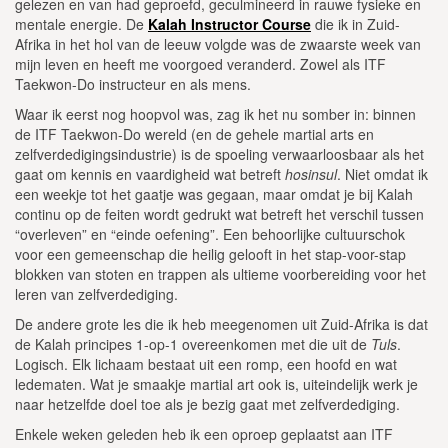
gelezen en van had geproefd, geculmineerd in rauwe fysieke en
mentale energie. De
Kalah Instructor Course
die ik in Zuid-
Afrika in het hol van de leeuw volgde was de zwaarste week van
mijn leven en heeft me voorgoed veranderd. Zowel als ITF
Taekwon-Do instructeur en als mens.
Waar ik eerst nog hoopvol was, zag ik het nu somber in: binnen
de ITF Taekwon-Do wereld (en de gehele martial arts en
zelfverdedigingsindustrie) is de spoeling verwaarloosbaar als het
gaat om kennis en vaardigheid wat betreft
hosinsul
. Niet omdat ik
een weekje tot het gaatje was gegaan, maar omdat je bij Kalah
continu op de feiten wordt gedrukt wat betreft het verschil tussen
“overleven” en “einde oefening”. Een behoorlijke cultuurschok
voor een gemeenschap die heilig gelooft in het stap-voor-stap
blokken van stoten en trappen als ultieme voorbereiding voor het
leren van zelfverdediging.
De andere grote les die ik heb meegenomen uit Zuid-Afrika is dat
de Kalah principes 1-op-1 overeenkomen met die uit de
Tuls
.
Logisch. Elk lichaam bestaat uit een romp, een hoofd en wat
ledematen. Wat je smaakje martial art ook is, uiteindelijk werk je
naar hetzelfde doel toe als je bezig gaat met zelfverdediging.
Enkele weken geleden heb ik een oproep geplaatst aan ITF