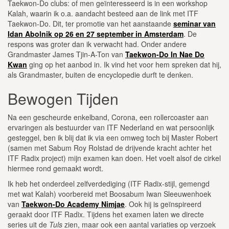
Taekwon-Do clubs: of men geïnteresseerd is in een workshop
Kalah, waarin ik o.a. aandacht besteed aan de link met ITF
Taekwon-Do. Dit, ter promotie van het aanstaande
seminar van
Idan Abolnik op 26 en 27 september in Amsterdam
. De
respons was groter dan ik verwacht had. Onder andere
Grandmaster James Tjin-A-Ton van
Taekwon-Do In Nae Do
Kwan
ging op het aanbod in. Ik vind het voor hem spreken dat hij,
als Grandmaster, buiten de encyclopedie durft te denken.
Bewogen Tijden
Na een gescheurde enkelband, Corona, een rollercoaster aan
ervaringen als bestuurder van ITF Nederland en wat persoonlijk
gesteggel, ben ik blij dat ik via een omweg toch bij Master Robert
(samen met Sabum Roy Rolstad de drijvende kracht achter het
ITF Radix project) mijn examen kan doen. Het voelt alsof de cirkel
hiermee rond gemaakt wordt.
Ik heb het onderdeel zelfverdediging (ITF Radix-stijl, gemengd
met wat Kalah) voorbereid met Boosabum Iwan Sleeuwenhoek
van
Taekwon-Do Academy Nimjae
. Ook hij is geïnspireerd
geraakt door ITF Radix. Tijdens het examen laten we directe
series uit de
Tuls
zien, maar ook een aantal variaties op verzoek