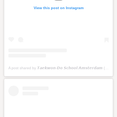
View this post on Instagram
A post shared by 𝙏𝙖𝙚𝙠𝙬𝙤𝙣-𝘿𝙤 𝙎𝙘𝙝𝙤𝙤𝙡 𝘼𝙢𝙨𝙩𝙚𝙧𝙙𝙖𝙢 (@tkdschoolamsterdam)