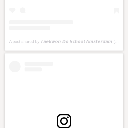
A post shared by 𝙏𝙖𝙚𝙠𝙬𝙤𝙣-𝘿𝙤 𝙎𝙘𝙝𝙤𝙤𝙡 𝘼𝙢𝙨𝙩𝙚𝙧𝙙𝙖𝙢 (@tkdschoolamsterdam)