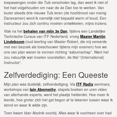
toepassingen onder die
Tuls
verscholen lag, dan weet ik niet of
het had volgehouden om naar de 4e Dan toe te werken. Van
louter steeds drie nieuwe
Tuls
leren (de hoofdmoot van menig
Danexamen) word ik namelijk niet bepaald warm of koud. Een
instructeur zou zich continu moeten ontwikkelen, mijns inziens.
Vlak na het
behalen van mijn 3e Dan
, tijdens een Landelijke
Technische Cursus van ITF Nederland, vroeg
Master Martijn
Lindeboom
(oud-leerling van Master Robert, die mij vereerde
met een bezoek als toeschouwer tijdens mijn examen) hoe we
ons van plan waren te vormen richting “sabumschap”. Want het
zou natuurlijk wat moeten voorstellen, de titel “(International)
Instructor”.
Zelfverdediging: Een Queeste
Mijn plan was duidelijk: zelfverdediging. Via
ITF Radix
seminars,
workshops van
Iain Abernethy
, stapels boeken en uren video
van allerhande experts, werd het plaatje helderder. Hoe meer ik
leerde, hoe groter zich het gat begon af te tekenen tussen waar ik
stond en waar ik wilde zijn.
Toen kwam Idan Abolnik voorbij. Alles waar ik voorheen over had