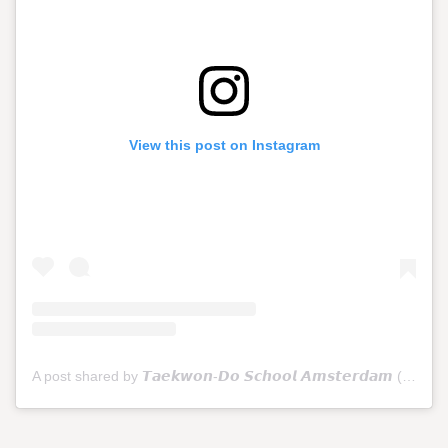
View this post on Instagram
A post shared by 𝙏𝙖𝙚𝙠𝙬𝙤𝙣-𝘿𝙤 𝙎𝙘𝙝𝙤𝙤𝙡 𝘼𝙢𝙨𝙩𝙚𝙧𝙙𝙖𝙢 (@tkdschoolamsterdam)