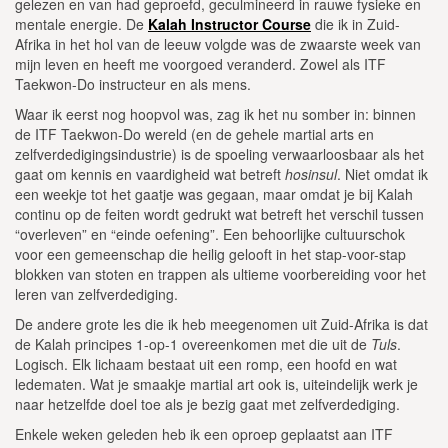
gelezen en van had geproefd, geculmineerd in rauwe fysieke en
mentale energie. De
Kalah Instructor Course
die ik in Zuid-
Afrika in het hol van de leeuw volgde was de zwaarste week van
mijn leven en heeft me voorgoed veranderd. Zowel als ITF
Taekwon-Do instructeur en als mens.
Waar ik eerst nog hoopvol was, zag ik het nu somber in: binnen
de ITF Taekwon-Do wereld (en de gehele martial arts en
zelfverdedigingsindustrie) is de spoeling verwaarloosbaar als het
gaat om kennis en vaardigheid wat betreft
hosinsul
. Niet omdat ik
een weekje tot het gaatje was gegaan, maar omdat je bij Kalah
continu op de feiten wordt gedrukt wat betreft het verschil tussen
“overleven” en “einde oefening”. Een behoorlijke cultuurschok
voor een gemeenschap die heilig gelooft in het stap-voor-stap
blokken van stoten en trappen als ultieme voorbereiding voor het
leren van zelfverdediging.
De andere grote les die ik heb meegenomen uit Zuid-Afrika is dat
de Kalah principes 1-op-1 overeenkomen met die uit de
Tuls
.
Logisch. Elk lichaam bestaat uit een romp, een hoofd en wat
ledematen. Wat je smaakje martial art ook is, uiteindelijk werk je
naar hetzelfde doel toe als je bezig gaat met zelfverdediging.
Enkele weken geleden heb ik een oproep geplaatst aan ITF