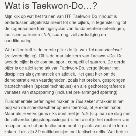
Wat is Taekwon-Do…?
Mijn kijk op wat het trainen van ITF Taekwon-Do inhoudt is
ondertussen uitgekristalliseert tot drie pijlers, in tegenstelling tot
de zogenaamde trainingscyclus van fundamentele oefeningen,
tactische patronen (
Tul
), sparring, zelfverdediging en
conditionering.
Wat mij betreft is de eerste pijler de lijn van
Tul
naar
Hosinsul
(zelfverdediging). Dit is de martiale kern van Taekwon-Do. De
tweede pijler is de combat sport: competitief sparren. De derde
pijler is de atletische tak van Taekwon-Do, vergelijkbaar met
disciplines als gymnastiek en atletiek. Het gaat hier om de
demonstratie van vaardigheden, zoals het breken, gesprongen
traptechnieken (special techniques) en alle gechoreografeerde
variaties van stapsparring (inclusief pre-arranged sparring).
Fundamentele oefeningen maken je
Tuls
zeker strakker in het
oog van de scheidsrechter op een toernooi, of je examinator.
Maar als je vervolgens niks doet met je
Tuls
(c.q. aan de slag met
de zelfverdedigingstoepassingen) is het alsof je het reciteren van
recepten aan het perfectioneren bent in plaats van echt te leren
koken. Tuls zijn 3D notitieboekjes met tactische drills. Wat heb je