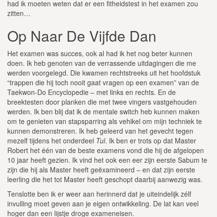
had ik moeten weten dat er een fitheidstest in het examen zou
zitten…
Op Naar De Vijfde Dan
Het examen was succes, ook al had ik het nog beter kunnen
doen. Ik heb genoten van de verrassende uitdagingen die me
werden voorgelegd. Die kwamen rechtstreeks uit het hoofdstuk
“trappen die hij toch nooit gaat vragen op een examen” van de
Taekwon-Do Encyclopedie – met links en rechts. En de
breektesten door planken die met twee vingers vastgehouden
werden. Ik ben blij dat ik de mentale switch heb kunnen maken
om te genieten van stapsparring als vehikel om mijn techniek te
kunnen demonstreren. Ik heb geleerd van het gevecht tegen
mezelf tijdens het onderdeel
Tul
. Ik ben er trots op dat Master
Robert het één van de beste examens vond die hij de afgelopen
10 jaar heeft gezien. Ik vind het ook een eer zijn eerste Sabum te
zijn die hij als Master heeft geëxamineerd – en dat zijn eerste
leerling die het tot Master heeft geschopt daarbij aanwezig was.
Tenslotte ben ik er weer aan herinnerd dat je uiteindelijk zélf
invulling moet geven aan je eigen ontwikkeling. De lat kan veel
hoger dan een lijstje droge exameneisen.