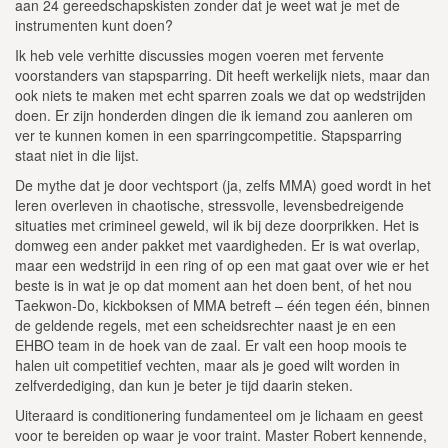
aan 24 gereedschapskisten zonder dat je weet wat je met de
instrumenten kunt doen?
Ik heb vele verhitte discussies mogen voeren met fervente
voorstanders van stapsparring. Dit heeft werkelijk niets, maar dan
ook niets te maken met echt sparren zoals we dat op wedstrijden
doen. Er zijn honderden dingen die ik iemand zou aanleren om
ver te kunnen komen in een sparringcompetitie. Stapsparring
staat niet in die lijst.
De mythe dat je door vechtsport (ja, zelfs MMA) goed wordt in het
leren overleven in chaotische, stressvolle, levensbedreigende
situaties met crimineel geweld, wil ik bij deze doorprikken. Het is
domweg een ander pakket met vaardigheden. Er is wat overlap,
maar een wedstrijd in een ring of op een mat gaat over wie er het
beste is in wat je op dat moment aan het doen bent, of het nou
Taekwon-Do, kickboksen of MMA betreft – één tegen één, binnen
de geldende regels, met een scheidsrechter naast je en een
EHBO team in de hoek van de zaal. Er valt een hoop moois te
halen uit competitief vechten, maar als je goed wilt worden in
zelfverdediging, dan kun je beter je tijd daarin steken.
Uiteraard is conditionering fundamenteel om je lichaam en geest
voor te bereiden op waar je voor traint. Master Robert kennende,