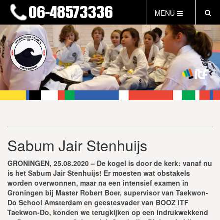
MENU
HOME
NIEUWS
LESTIJDEN & TARIEVEN
INFORMATIE
WAT IS TAEKWON-DO?
WAT IS KALAH?
FAQ
Sabum Jair Stenhuijs
INLOG LEDEN
EVENEMENTEN
GRONINGEN, 25.08.2020 – De kogel is door de kerk: vanaf nu
GRATIS PROEFLES
is het Sabum Jair Stenhuijs! Er moesten wat obstakels
worden overwonnen, maar na een intensief examen in
Groningen bij Master Robert Boer, supervisor van Taekwon-
Do School Amsterdam en geestesvader van BOOZ ITF
Taekwon-Do, konden we terugkijken op een indrukwekkend