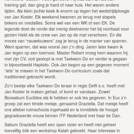
training gaf, dan ging je hard of naar huis. Het waren andere
tijden. Als klein jochie keek ik enorm op tegen het wedstrijdploegje
van Jan Koster. Elk weekend kwamen ze terug met stapels
bekers en medailles. Soms wel van een WK of een EK. De
legende doet de ronde dat menig deelnemer het bij voorbaat voor
gezien hield als de crew van Jan op de mat verscheen. En die
mores van “rauwdouwers” zag je terug in de manier van sparren.
Want sparren, dat was vooral Jan z’n ding. Jaren later kwam ik
Jan tegen op een toernooi. Master Robert vroeg hem waarom hij,
met zijn CV, ooit gestopt is met Taekwon-Do en verder is gegaan
in bijvoorbeeld Hapkido. Ook Jan begon op een gegeven moment
“iets” te missen in het Taekwon-Do curriculum zoals dat
traditioneel gebracht wordt.
Zo’n beetje elke Taekwon-Do leraar in regio Delft e.o. heeft met
Jan Koster te maken gehad, of komt er vandaan. Zowel
Boosabum Euclides als ik hebben er ook les gegeven. In Euc z’n
groep zat een timide meisje, genaamd Graziella. Dat meisje heeft
ons allebei ruimschoots ingehaald en is inmiddels de hoogst
gegradueerde vrouw binnen ITF Nederland met haar 6e Dan.
Sabum Graziella heeft een open vizier en heeft niet geheel
toevalllig óók een workshop Kalah geboekt. Haar interesse in