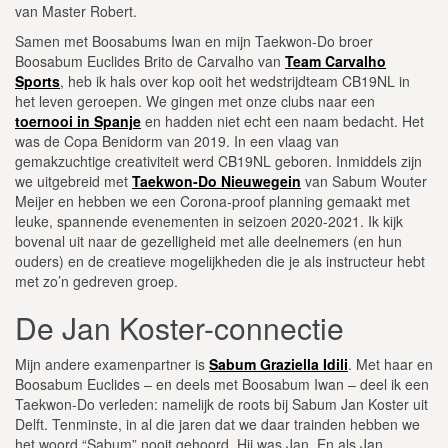
van Master Robert.
Samen met Boosabums Iwan en mijn Taekwon-Do broer
Boosabum Euclides Brito de Carvalho van
Team Carvalho
Sports
, heb ik hals over kop ooit het wedstrijdteam CB19NL in
het leven geroepen. We gingen met onze clubs naar een
toernooi in Spanje
en hadden niet echt een naam bedacht. Het
was de Copa Benidorm van 2019. In een vlaag van
gemakzuchtige creativiteit werd CB19NL geboren. Inmiddels zijn
we uitgebreid met
Taekwon-Do Nieuwegein
van Sabum Wouter
Meijer en hebben we een Corona-proof planning gemaakt met
leuke, spannende evenementen in seizoen 2020-2021. Ik kijk
bovenal uit naar de gezelligheid met alle deelnemers (en hun
ouders) en de creatieve mogelijkheden die je als instructeur hebt
met zo’n gedreven groep.
De Jan Koster-connectie
Mijn andere examenpartner is
Sabum Graziella Idili
. Met haar en
Boosabum Euclides – en deels met Boosabum Iwan – deel ik een
Taekwon-Do verleden: namelijk de roots bij Sabum Jan Koster uit
Delft. Tenminste, in al die jaren dat we daar trainden hebben we
het woord “Sabum” nooit gehoord. Hij was Jan. En als Jan