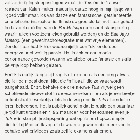
zelfverdedigingstoepassingen vanuit de
Tuls
én de “rauwe”
realiteit van Kalah maken natuurlijk dat ze hoog in mijn lijstje van
“goed volk” staat, los van dat ze een fantastische, getalenteerde
en atletische instructeur is. Ik heb de grootste lol met haar gehad
in de voorbereiding van de
Bal Matsogi
(een soort stapsparring
waarin alleen voettechnieken gebruikt worden) en de
Ban Jayu
Matsogi
(een gevechtschoreografie met wat vrije elementen).
Zonder haar had ik hier waarschijnlijk een “ok” onderdeel
neergezet met weinig passie. Het is echter een mooie
performance geworden waarin we allebei onze fantasie en skills
de vrije loop hebben gelaten.
Eerlijk is eerlijk: lange tijd zag ik dit examen als een berg afwas
die ik nog moest doen. Niet die “mijlpaal” die zo vaak wordt
aangehaald. Er zit, behalve die drie nieuwe
Tuls
vrijwel geen
schokkende nieuwe stof in de exameneisen – en als je een beetje
oefent staat je werkelijk niets in de weg om die
Tuls
al eerder te
leren beheersen. Het is publiek geheim dat je rustig een paar jaar
je tijd kunt uitzitten en 1 á 2 maanden voor het examen even je
Tuls
erin stampt, je stapsparring wat opfrist en hoppa: stapje
dichter bij Master. Ik zag er de waarde gewoon niet meer van in,
behalve wat privileges zoals zelf je examens afnemen.