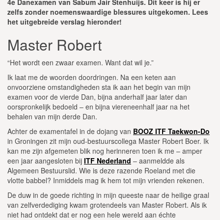
4e Danexamen van Sabum Jair Stenhuijs. Dit keer is hij er
zelfs zonder noemenswaardige blessures uitgekomen. Lees
het uitgebreide verslag hieronder!
Master Robert
“Het wordt een zwaar examen. Want dat wil je.”
Ik laat me de woorden doordringen. Na een keten aan
onvoorziene omstandigheden sta ik aan het begin van mijn
examen voor de vierde Dan, bijna anderhalf jaar later dan
oorspronkelijk bedoeld – en bijna viereneenhalf jaar na het
behalen van mijn derde Dan.
Achter de examentafel in de dojang van
BOOZ ITF Taekwon-Do
in Groningen zit mijn oud-bestuurscollega Master Robert Boer. Ik
kan me zijn afgemeten blik nog herinneren toen ik me – amper
een jaar aangesloten bij
ITF Nederland
– aanmeldde als
Algemeen Bestuurslid. Wie is deze razende Roeland met die
vlotte babbel? Inmiddels mag ik hem tot mijn vrienden rekenen.
De duw in de goede richting in mijn queeste naar de heilige graal
van zelfverdediging kwam grotendeels van Master Robert. Als ik
niet had ontdekt dat er nog een hele wereld aan échte