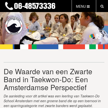
MENU
HOME
NIEUWS
LESTIJDEN & TARIEVEN
INFORMATIE
WAT IS TAEKWON-DO?
WAT IS KALAH?
FAQ
De Waarde van een Zwarte
INLOG LEDEN
Band in Taekwon-Do: Een
EVENEMENTEN
GRATIS PROEFLES
Amsterdamse Perspectief
De aanleiding voor dit artikel was een leerling van Taekwon-Do
School Amsterdam met een groene band die op een toernooi in
een sparringcategorie met zwarte banders werd geplaatst.