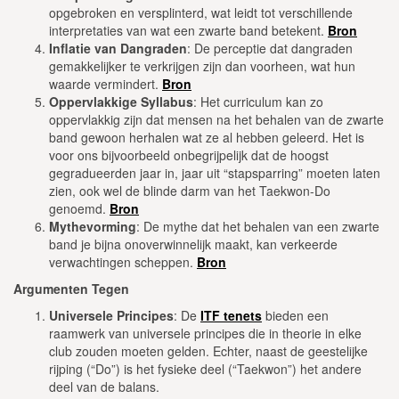
opgebroken en versplinterd, wat leidt tot verschillende
interpretaties van wat een zwarte band betekent.
Bron
Inflatie van Dangraden
: De perceptie dat dangraden
gemakkelijker te verkrijgen zijn dan voorheen, wat hun
waarde vermindert.
Bron
Oppervlakkige Syllabus
: Het curriculum kan zo
oppervlakkig zijn dat mensen na het behalen van de zwarte
band gewoon herhalen wat ze al hebben geleerd. Het is
voor ons bijvoorbeeld onbegrijpelijk dat de hoogst
gegradueerden jaar in, jaar uit “stapsparring” moeten laten
zien, ook wel de blinde darm van het Taekwon-Do
genoemd.
Bron
Mythevorming
: De mythe dat het behalen van een zwarte
band je bijna onoverwinnelijk maakt, kan verkeerde
verwachtingen scheppen.
Bron
Argumenten Tegen
Universele Principes
: De
ITF tenets
bieden een
raamwerk van universele principes die in theorie in elke
club zouden moeten gelden. Echter, naast de geestelijke
rijping (“Do”) is het fysieke deel (“Taekwon”) het andere
deel van de balans.