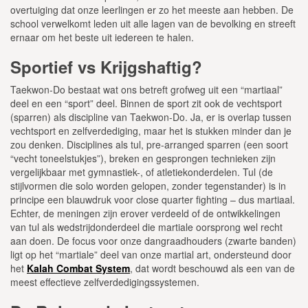
overtuiging dat onze leerlingen er zo het meeste aan hebben. De
school verwelkomt leden uit alle lagen van de bevolking en streeft
ernaar om het beste uit iedereen te halen.
Sportief vs Krijgshaftig?
Taekwon-Do bestaat wat ons betreft grofweg uit een “martiaal”
deel en een “sport” deel. Binnen de sport zit ook de vechtsport
(sparren) als discipline van Taekwon-Do. Ja, er is overlap tussen
vechtsport en zelfverdediging, maar het is stukken minder dan je
zou denken. Disciplines als tul, pre-arranged sparren (een soort
“vecht toneelstukjes”), breken en gesprongen technieken zijn
vergelijkbaar met gymnastiek-, of atletiekonderdelen. Tul (de
stijlvormen die solo worden gelopen, zonder tegenstander) is in
principe een blauwdruk voor close quarter fighting – dus martiaal.
Echter, de meningen zijn erover verdeeld of de ontwikkelingen
van tul als wedstrijdonderdeel die martiale oorsprong wel recht
aan doen. De focus voor onze dangraadhouders (zwarte banden)
ligt op het “martiale” deel van onze martial art, ondersteund door
het
Kalah Combat System
, dat wordt beschouwd als een van de
meest effectieve zelfverdedigingssystemen.