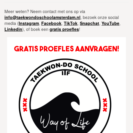
Meer weten? Neem contact met ons op via
info@taekwondoschoolamsterdam.nl
, bezoek onze social
media (
Instagram
,
Facebook
,
TikTok
,
Snapchat
,
YouTube
,
Linkedin
), of boek een
gratis proefles
!