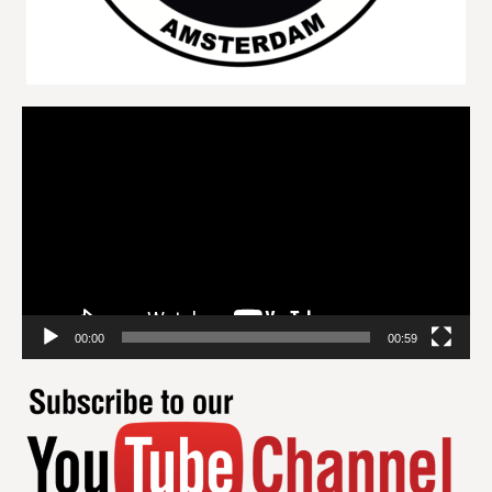
Videospeler
00:00
00:59