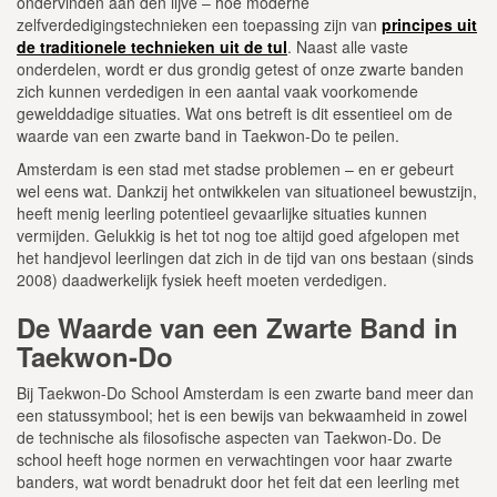
ondervinden aan den lijve – hoe moderne
zelfverdedigingstechnieken een toepassing zijn van
principes uit
de traditionele technieken uit de tul
. Naast alle vaste
onderdelen, wordt er dus grondig getest of onze zwarte banden
zich kunnen verdedigen in een aantal vaak voorkomende
gewelddadige situaties. Wat ons betreft is dit essentieel om de
waarde van een zwarte band in Taekwon-Do te peilen.
Amsterdam is een stad met stadse problemen – en er gebeurt
wel eens wat. Dankzij het ontwikkelen van situationeel bewustzijn,
heeft menig leerling potentieel gevaarlijke situaties kunnen
vermijden. Gelukkig is het tot nog toe altijd goed afgelopen met
het handjevol leerlingen dat zich in de tijd van ons bestaan (sinds
2008) daadwerkelijk fysiek heeft moeten verdedigen.
De Waarde van een Zwarte Band in
Taekwon-Do
Bij Taekwon-Do School Amsterdam is een zwarte band meer dan
een statussymbool; het is een bewijs van bekwaamheid in zowel
de technische als filosofische aspecten van Taekwon-Do. De
school heeft hoge normen en verwachtingen voor haar zwarte
banders, wat wordt benadrukt door het feit dat een leerling met