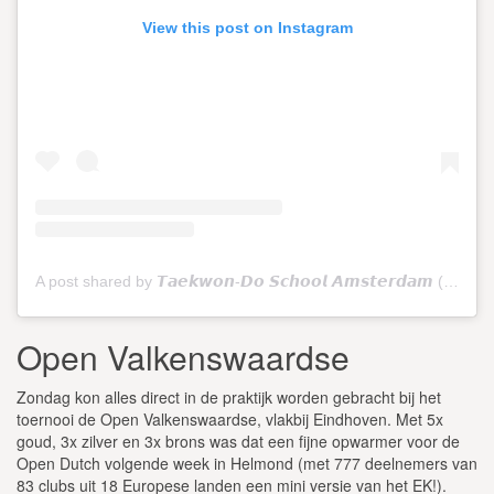
View this post on Instagram
A post shared by 𝙏𝙖𝙚𝙠𝙬𝙤𝙣-𝘿𝙤 𝙎𝙘𝙝𝙤𝙤𝙡 𝘼𝙢𝙨𝙩𝙚𝙧𝙙𝙖𝙢 (@tkdschoolamsterdam)
Open Valkenswaardse
Zondag kon alles direct in de praktijk worden gebracht bij het
toernooi de Open Valkenswaardse, vlakbij Eindhoven. Met 5x
goud, 3x zilver en 3x brons was dat een fijne opwarmer voor de
Open Dutch volgende week in Helmond (met 777 deelnemers van
83 clubs uit 18 Europese landen een mini versie van het EK!).