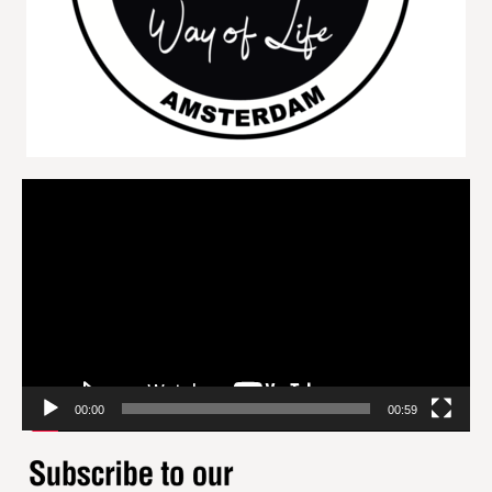
Videospeler
00:00
00:59