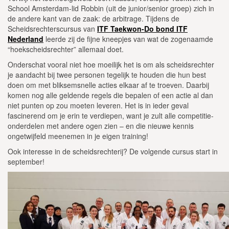
School Amsterdam-lid Robbin (uit de junior/senior groep) zich in
de andere kant van de zaak: de arbitrage. Tijdens de
Scheidsrechterscursus van
ITF Taekwon-Do bond ITF
Nederland
leerde zij de fijne kneepjes van wat de zogenaamde
“hoekscheidsrechter” allemaal doet.
Onderschat vooral niet hoe moeilijk het is om als scheidsrechter
je aandacht bij twee personen tegelijk te houden die hun best
doen om met bliksemsnelle acties elkaar af te troeven. Daarbij
komen nog alle geldende regels die bepalen of een actie al dan
niet punten op zou moeten leveren. Het is in ieder geval
fascinerend om je erin te verdiepen, want je zult alle competitie-
onderdelen met andere ogen zien – en die nieuwe kennis
ongetwijfeld meenemen in je eigen training!
Ook interesse in de scheidsrechterij? De volgende cursus start in
september!