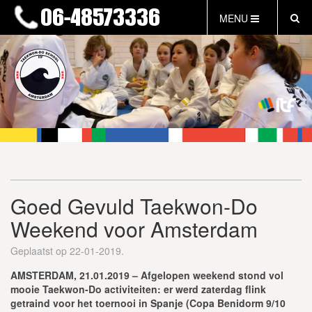
MENU
HOME
NIEUWS
LESTIJDEN & TARIEVEN
INFORMATIE
WAT IS TAEKWON-DO?
WAT IS KALAH?
FAQ
Goed Gevuld Taekwon-Do
INLOG LEDEN
Weekend voor Amsterdam
EVENEMENTEN
GRATIS PROEFLES
Geplaatst op 22-01-2019.
AMSTERDAM, 21.01.2019 – Afgelopen weekend stond vol
mooie Taekwon-Do activiteiten: er werd zaterdag flink
getraind voor het toernooi in Spanje (Copa Benidorm 9/10