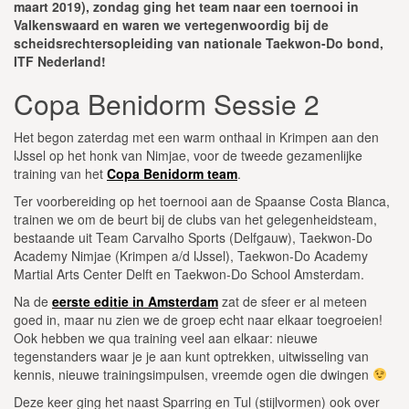
maart 2019), zondag ging het team naar een toernooi in
Valkenswaard en waren we vertegenwoordig bij de
scheidsrechtersopleiding van nationale Taekwon-Do bond,
ITF Nederland!
Copa Benidorm Sessie 2
Het begon zaterdag met een warm onthaal in Krimpen aan den
IJssel op het honk van Nimjae, voor de tweede gezamenlijke
training van het
Copa Benidorm team
.
Ter voorbereiding op het toernooi aan de Spaanse Costa Blanca,
trainen we om de beurt bij de clubs van het gelegenheidsteam,
bestaande uit Team Carvalho Sports (Delfgauw), Taekwon-Do
Academy Nimjae (Krimpen a/d IJssel), Taekwon-Do Academy
Martial Arts Center Delft en Taekwon-Do School Amsterdam.
Na de
eerste editie in Amsterdam
zat de sfeer er al meteen
goed in, maar nu zien we de groep echt naar elkaar toegroeien!
Ook hebben we qua training veel aan elkaar: nieuwe
tegenstanders waar je je aan kunt optrekken, uitwisseling van
kennis, nieuwe trainingsimpulsen, vreemde ogen die dwingen
Deze keer ging het naast Sparring en Tul (stijlvormen) ook over