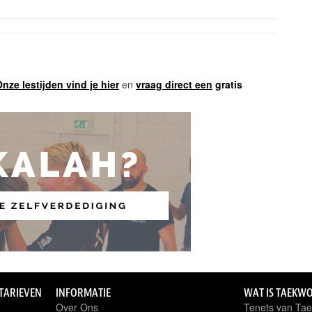
nze lestijden vind je hier
en
vraag direct een
gratis
 TARIEVEN
INFORMATIE
WAT IS TAEKW
Over Ons
Tenets van Ta