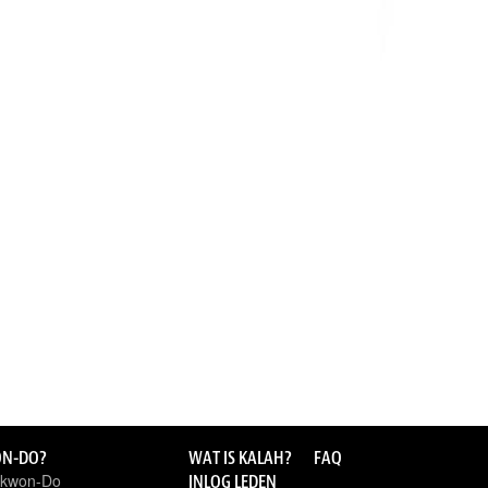
ON-DO?
WAT IS KALAH?
FAQ
ekwon-Do
INLOG LEDEN