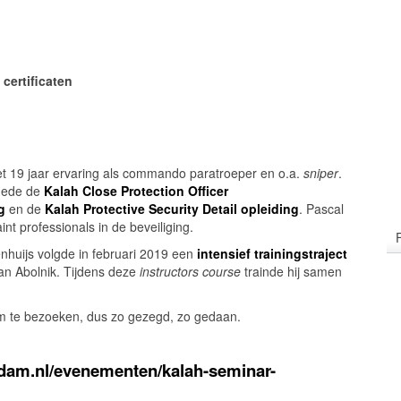
 certificaten
 met 19 jaar ervaring als commando paratroeper en o.a.
sniper
.
mede de
Kalah Close Protection Officer
g
en de
Kalah Protective Security Detail opleiding
. Pascal
int professionals in de beveiliging.
nhuijs volgde in februari 2019 een
intensief trainingstraject
n Abolnik. Tijdens deze
instructors course
trainde hij samen
m te bezoeken, dus zo gezegd, zo gedaan.
dam.nl/evenementen/kalah-seminar-