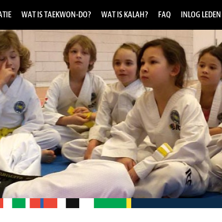
TIE
WAT IS TAEKWON-DO?
WAT IS KALAH?
FAQ
INLOG LEDEN