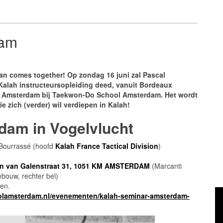
dam
n comes together! Op zondag 16 juni zal Pascal
 Kalah instructeursopleiding deed, vanuit Bordeaux
ar Amsterdam bij Taekwon-Do School Amsterdam. Het wordt
e zich (verder) wil verdiepen in Kalah!
dam in Vogelvlucht
Bourrassé (hoofd
Kalah France Tactical Division
)
n van Galenstraat 31, 1051 KM AMSTERDAM
(Marcanti
ebouw, rechter bel)
den.
Vi
lamsterdam.nl/evenementen/kalah-seminar-amsterdam-