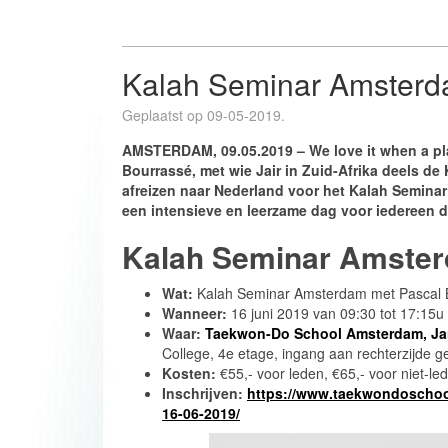
Kalah Seminar Amster
Geplaatst op 09-05-2019.
AMSTERDAM, 09.05.2019 – We love it when a pla
Bourrassé, met wie Jair in Zuid-Afrika deels de
afreizen naar Nederland voor het Kalah Semin
een intensieve en leerzame dag voor iedereen di
Kalah Seminar Amster
Wat:
Kalah Seminar Amsterdam met Pascal 
Wanneer:
16 juni 2019 van 09:30 tot 17:15u
Waar:
Taekwon-Do School Amsterdam, Ja
College, 4e etage, ingang aan rechterzijde g
Kosten:
€55,- voor leden, €65,- voor niet-le
Inschrijven:
https://www.taekwondoschoo
16-06-2019/