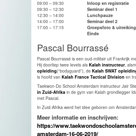
09:00 – 09:30
Inloop en registratie
09:30 – 12:30
Seminar deel 1
12:30 – 14:00
Lunchpauze
14:00 – 17:00
Seminar deel 2
17:00 – 17:15
Groepsfoto & uitreiking
Einde
Pascal Bourrassé
Pascal Bourrassé is een oud-militair uit Frankrijk
Hij doorliep twee levels als
Kalah instructeur
, als
opleiding
(“bodyguard”), de
Kalah SWAT opleidin
is hoofd van
Kalah France Tactical Division
en tra
Taekwon-Do School Amsterdam instructeur Jair Ste
in Zuid-Afrika
in de gym van Kalah grondlegger Ida
met Pascal.
In Zuid-Afrika werd het idee geboren om Amsterda
Meer informatie en inschrijven:
https://www.taekwondoschoolamster
amsterdam-16-06-2019/