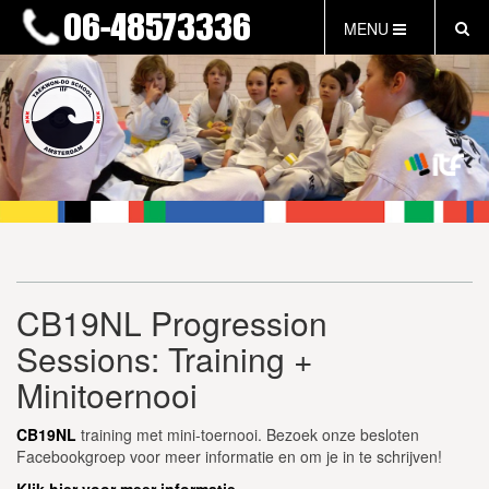
MENU
HOME
NIEUWS
LESTIJDEN & TARIEVEN
INFORMATIE
WAT IS TAEKWON-DO?
WAT IS KALAH?
FAQ
CB19NL Progression
INLOG LEDEN
Sessions: Training +
EVENEMENTEN
GRATIS PROEFLES
Minitoernooi
CB19NL
training met mini-toernooi. Bezoek onze besloten
Facebookgroep voor meer informatie en om je in te schrijven!
Klik hier voor meer informatie