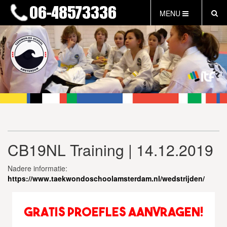
MENU
HOME
NIEUWS
LESTIJDEN & TARIEVEN
INFORMATIE
WAT IS TAEKWON-DO?
WAT IS KALAH?
FAQ
CB19NL Training | 14.12.2019
INLOG LEDEN
EVENEMENTEN
Nadere informatie:
GRATIS PROEFLES
https://www.taekwondoschoolamsterdam.nl/wedstrijden/