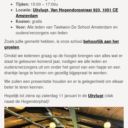
Tijden:
15:00 – 17:00u
Locatie:
Uitvlugt, Van Hogendorpstraat 923, 1051 CE
Amsterdam
Kosten
: gratis
Voor:
Alle leden van Taekwon-Do School Amsterdam en
ouders/verzorgers van leden
Zoals jullie gemerkt hebben, is onze school
behoorlijk aan het
groeien
.
Omdat we iedereen graag op de hoogte brengen van alles wat er
staat te gebeuren komend jaar, nodigen we alle leden en
ouders/verzorgers uit om onder het genot van een hapje en een
drankje langs te komen om gezellig bijgepraat te worden.
We zullen een presentatie houden en er is gelegenheid om elkaar
beter te leren kennen.
Hopelijk tot ziens op zaterdag 11 januari in de
Uitvlugt
(vlak
naast de Hogendorphal)!