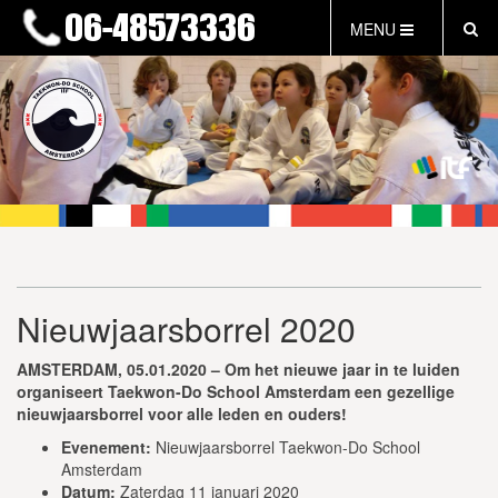
MENU
HOME
NIEUWS
LESTIJDEN & TARIEVEN
INFORMATIE
WAT IS TAEKWON-DO?
WAT IS KALAH?
FAQ
Nieuwjaarsborrel 2020
INLOG LEDEN
EVENEMENTEN
AMSTERDAM, 05.01.2020 – Om het nieuwe jaar in te luiden
GRATIS PROEFLES
organiseert Taekwon-Do School Amsterdam een gezellige
nieuwjaarsborrel voor alle leden en ouders!
Evenement:
Nieuwjaarsborrel Taekwon-Do School
Amsterdam
Datum:
Zaterdag 11 januari 2020