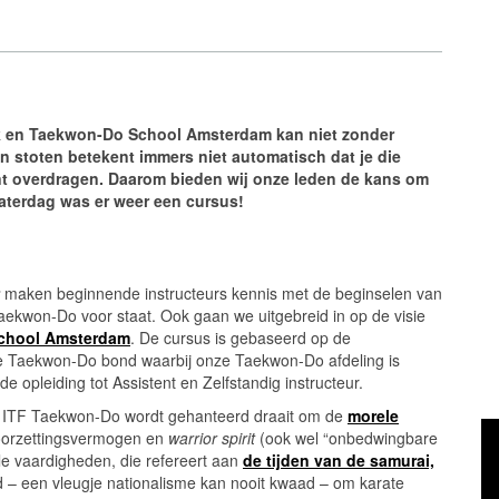
 en Taekwon-Do School Amsterdam kan niet zonder
en stoten betekent immers niet automatisch dat je die
unt overdragen. Daarom bieden wij onze leden de kans om
zaterdag was er weer een cursus!
maken beginnende instructeurs kennis met de beginselen van
Taekwon-Do voor staat. Ook gaan we uitgebreid in op de visie
School Amsterdam
. De cursus is gebaseerd op de
e Taekwon-Do bond waarbij onze Taekwon-Do afdeling is
e opleiding tot Assistent en Zelfstandig instructeur.
n ITF Taekwon-Do wordt gehanteerd draait om de
morele
Vi
, doorzettingsvermogen en
warrior spirit
(ook wel “onbedwingbare
e vaardigheden, die refereert aan
de tijden van de samurai,
d – een vleugje nationalisme kan nooit kwaad – om karate