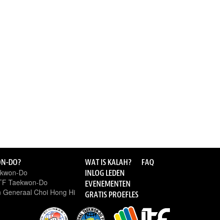
ON-DO?
WAT IS KALAH?
FAQ
ekwon-Do
INLOG LEDEN
ITF Taekwon-Do
EVENEMENTEN
 Generaal Choi Hong Hi
GRATIS PROEFLES