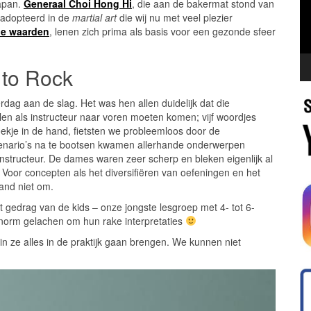
Japan.
Generaal Choi Hong Hi
, die aan de bakermat stond van
eadopteerd in de
martial art
die wij nu met veel plezier
he waarden
, lenen zich prima als basis voor een gezonde sfeer
to Rock
dag aan de slag. Het was hen allen duidelijk dat die
len als instructeur naar voren moeten komen; vijf woordjes
kje in de hand, fietsten we probleemloos door de
scenario’s na te bootsen kwamen allerhande onderwerpen
 instructeur. De dames waren zeer scherp en bleken eigenlijk al
! Voor concepten als het diversifiëren van oefeningen en het
and niet om.
 gedrag van de kids – onze jongste lesgroep met 4- tot 6-
enorm gelachen om hun rake interpretaties
n ze alles in de praktijk gaan brengen. We kunnen niet