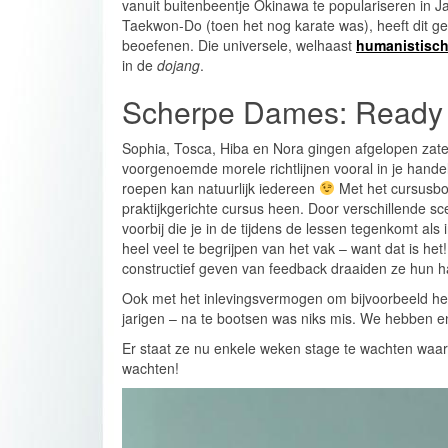
vanuit buitenbeentje Okinawa te populariseren in 
Taekwon-Do (toen het nog karate was), heeft dit g
beoefenen. Die universele, welhaast
humanistisc
in de
dojang
.
Scherpe Dames: Ready 
Sophia, Tosca, Hiba en Nora gingen afgelopen zater
voorgenoemde morele richtlijnen vooral in je hande
roepen kan natuurlijk iedereen
Met het cursusboe
praktijkgerichte cursus heen. Door verschillende 
voorbij die je in de tijdens de lessen tegenkomt als
heel veel te begrijpen van het vak – want dat is het
constructief geven van feedback draaiden ze hun h
Ook met het inlevingsvermogen om bijvoorbeeld het
jarigen – na te bootsen was niks mis. We hebben 
Er staat ze nu enkele weken stage te wachten waari
wachten!