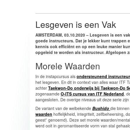
Lesgeven is een Vak
AMSTERDAM, 03.10.2020 – Lesgeven is een vak
goede instructeurs. Dat je lekker kunt trappen 
kennis ook efficiënt en op een leuke manier k
opgeleid te worden als instructeur. Afgelopen 
Morele Waarden
In de instapcursus als
ondersteunend instructeur
het lesgeven. En dit in context van alles waar ITF 
achter
Taekwon-Do onderwijs bij Taekwon-Do 
zogenaamde
O-ITS cursus van ITF Nederland
, d
aangesloten. De overige niveaus uit deze serie zijn d
De variant van de welbekende
Bushido
die binne
waarden
hoffelijkheid, integriteit, zelfbeheersing
geest” genoemd). Deze set morele waarden/mental
werd ooit in geromantiseerde vorm van stal gehaal