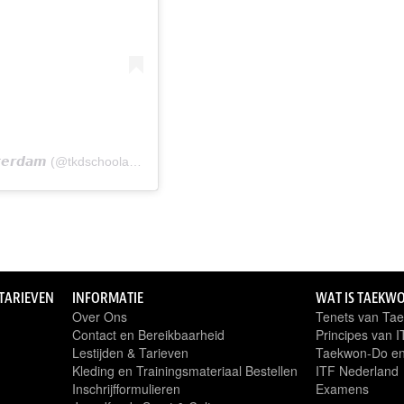
A post shared by 𝙏𝙖𝙚𝙠𝙬𝙤𝙣-𝘿𝙤 𝙎𝙘𝙝𝙤𝙤𝙡 𝘼𝙢𝙨𝙩𝙚𝙧𝙙𝙖𝙢 (@tkdschoolamsterdam)
 TARIEVEN
INFORMATIE
WAT IS TAEKW
Over Ons
Tenets van Ta
Contact en Bereikbaarheid
Principes van 
Lestijden & Tarieven
Taekwon-Do en
Kleding en Trainingsmateriaal Bestellen
ITF Nederland
Inschrijfformulieren
Examens