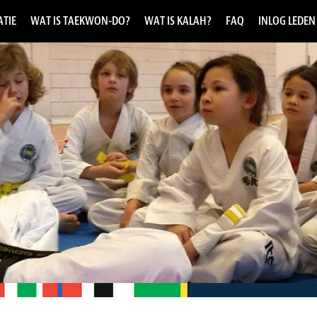
TIE
WAT IS TAEKWON-DO?
WAT IS KALAH?
FAQ
INLOG LEDEN