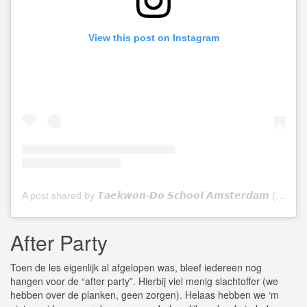
View this post on Instagram
A post shared by 𝙏𝙖𝙚𝙠𝙬𝙤𝙣-𝘿𝙤 𝙎𝙘𝙝𝙤𝙤𝙡 𝘼𝙢𝙨𝙩𝙚𝙧𝙙𝙖𝙢 (@tkdschoolamsterdam)
After Party
Toen de les eigenlijk al afgelopen was, bleef iedereen nog
hangen voor de “after party”. Hierbij viel menig slachtoffer (we
hebben over de planken, geen zorgen). Helaas hebben we ‘m