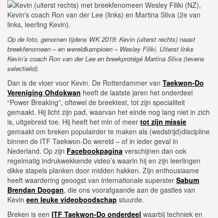
Op de foto, genomen tijdens WK 2019: Kevin (uiterst rechts) naast
breekfenomeen – en wereldkampioen – Wesley Filiki. Uiterst links
Kevin’s coach Ron van der Lee en breekprotégé Martina Sliva (tevens
selectielid).
Dan is de vloer voor Kevin. De Rotterdammer van
Taekwon-Do
Vereniging Ohdokwan
heeft de laatste jaren het onderdeel
“Power Breaking”, oftewel de breektest, tot zijn specialiteit
gemaakt. Hij licht zijn pad, waarvan het einde nog lang niet in zich
is, uitgebreid toe. Hij heeft het min of meer
tot zijn missie
gemaakt om breken populairder te maken als (wedstrijd)discipline
binnen de ITF Taekwon-Do wereld – of in ieder geval in
Nederland. Op zijn
Facebookpagina
verschijnen dan ook
regelmatig indrukwekkende video’s waarin hij en zijn leerlingen
dikke stapels planken door midden hakken. Zijn enthousiasme
heeft waardering geoogst van internationale superster
Sabum
Brendan Doogan
, die ons voorafgaande aan de gastles van
Kevin
een leuke videoboodschap
stuurde.
Breken is een
ITF Taekwon-Do onderdeel
waarbij techniek en