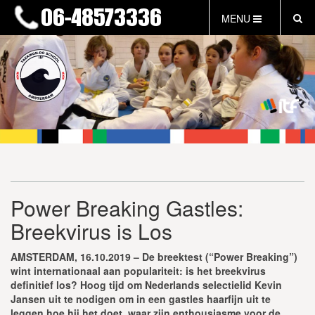
MENU
HOME
NIEUWS
LESTIJDEN & TARIEVEN
INFORMATIE
WAT IS TAEKWON-DO?
WAT IS KALAH?
FAQ
Power Breaking Gastles:
INLOG LEDEN
Breekvirus is Los
EVENEMENTEN
GRATIS PROEFLES
AMSTERDAM, 16.10.2019 – De breektest (“Power Breaking”)
wint internationaal aan populariteit: is het breekvirus
definitief los? Hoog tijd om Nederlands selectielid Kevin
Jansen uit te nodigen om in een gastles haarfijn uit te
leggen hoe hij het doet, waar zijn enthousiasme voor de