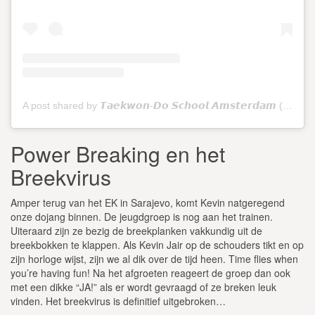
A post shared by 𝙏𝙖𝙚𝙠𝙬𝙤𝙣-𝘿𝙤 𝙎𝙘𝙝𝙤𝙤𝙡 𝘼𝙢𝙨𝙩𝙚𝙧𝙙𝙖𝙢 (@tkdschoolamsterdam)
Power Breaking en het
Breekvirus
Amper terug van het EK in Sarajevo, komt Kevin natgeregend
onze dojang binnen. De jeugdgroep is nog aan het trainen.
Uiteraard zijn ze bezig de breekplanken vakkundig uit de
breekbokken te klappen. Als Kevin Jair op de schouders tikt en op
zijn horloge wijst, zijn we al dik over de tijd heen. Time flies when
you’re having fun! Na het afgroeten reageert de groep dan ook
met een dikke “JA!” als er wordt gevraagd of ze breken leuk
vinden. Het breekvirus is definitief uitgebroken…