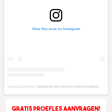
View this post on Instagram
A post shared by 𝙏𝙖𝙚𝙠𝙬𝙤𝙣-𝘿𝙤 𝙎𝙘𝙝𝙤𝙤𝙡 𝘼𝙢𝙨𝙩𝙚𝙧𝙙𝙖𝙢 (@tkdschoolamsterdam)