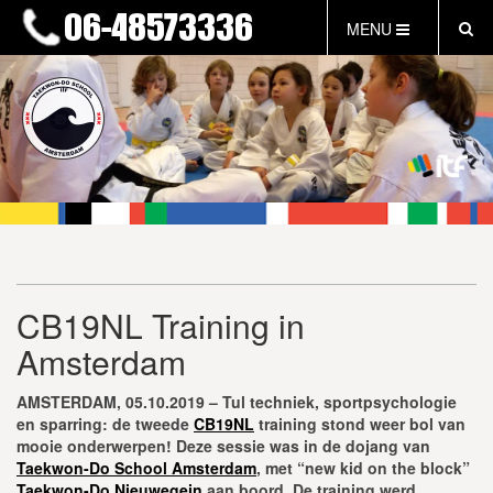
MENU
HOME
NIEUWS
LESTIJDEN & TARIEVEN
INFORMATIE
WAT IS TAEKWON-DO?
WAT IS KALAH?
FAQ
CB19NL Training in
INLOG LEDEN
Amsterdam
EVENEMENTEN
GRATIS PROEFLES
AMSTERDAM, 05.10.2019 – Tul techniek, sportpsychologie
en sparring: de tweede
CB19NL
training stond weer bol van
mooie onderwerpen! Deze sessie was in de dojang van
Taekwon-Do School Amsterdam
, met “new kid on the block”
Taekwon-Do Nieuwegein
aan boord. De training werd