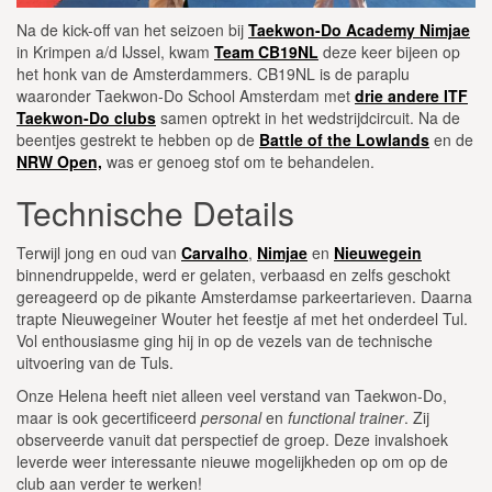
Na de kick-off van het seizoen bij
Taekwon-Do Academy Nimjae
in Krimpen a/d IJssel, kwam
Team CB19NL
deze keer bijeen op
het honk van de Amsterdammers. CB19NL is de paraplu
waaronder Taekwon-Do School Amsterdam met
drie andere ITF
Taekwon-Do clubs
samen optrekt in het wedstrijdcircuit. Na de
beentjes gestrekt te hebben op de
Battle of the Lowlands
en de
NRW Open,
was er genoeg stof om te behandelen.
Technische Details
Terwijl jong en oud van
Carvalho
,
Nimjae
en
Nieuwegein
binnendruppelde, werd er gelaten, verbaasd en zelfs geschokt
gereageerd op de pikante Amsterdamse parkeertarieven. Daarna
trapte Nieuwegeiner Wouter het feestje af met het onderdeel Tul.
Vol enthousiasme ging hij in op de vezels van de technische
uitvoering van de Tuls.
Onze Helena heeft niet alleen veel verstand van Taekwon-Do,
maar is ook gecertificeerd
personal
en
functional
trainer
. Zij
observeerde vanuit dat perspectief de groep. Deze invalshoek
leverde weer interessante nieuwe mogelijkheden op om op de
club aan verder te werken!