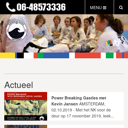
MENU
HOME
NIEUWS
LESTIJDEN & TARIEVEN
INFORMATIE
WAT IS TAEKWON-DO?
WAT IS KALAH?
FAQ
Actueel
INLOG LEDEN
EVENEMENTEN
Power Breaking Gastles met
GRATIS PROEFLES
Kevin Jansen
AMSTERDAM,
02.10.2019 - Met het NK voor de
deur op 17 november 2019, leek...