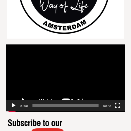
Videospeler
00:00
00:38