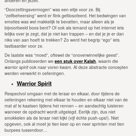
anderen en jezelf.
“Doorzettingsvermogen” was een eitje voor ze. Bij
“zelfbeheersing” werd er flink gefilosofeerd. Het bedwingen van
emoties was wel makkelijk te bevatten, maar alleen als je
bijvoorbeeld boos bent? Of ook als iemand op het internet iets
lelijks over je zegt, dat je niet kan trappen – en dat je je er dan
niks van aan hoeft te trekken? Zo werd het begrip “ego” iets
tastbaarder voor ze.
De laatste was “moed”, oftewel de “onoverwinnelijke geest”.
Onlangs publiceerden we
een stuk over Kalah
, waarin die
warrior spirit
ook naar voren kwam. Al deze abstracte concepten
werden verwerkt in oefeningen.
Warrior Spirit
Respectvol omgaan met de leraar en elkaar, door tijdens de
oefeningen rekening met elkaar te houden en elkaar niet van de
mat af te kaatsen tijdens het rennen – en aandachtig luisteren
wanneer de opdracht wordt uitgelegd. Eerlijk zijn, dus niet
smokkelen als de leraar niet kijkt (vijf échte push-ups!). Niet
opgeven, ook al moet je tien keer op en neer sprinten met tien
burpees tussendoor…