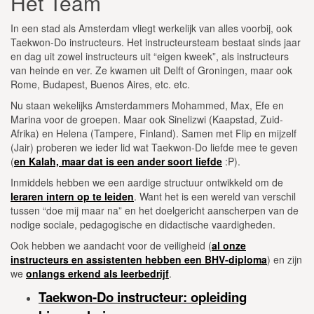
Het Team
In een stad als Amsterdam vliegt werkelijk van alles voorbij, ook
Taekwon-Do instructeurs. Het instructeursteam bestaat sinds jaar
en dag uit zowel instructeurs uit “eigen kweek”, als instructeurs
van heinde en ver. Ze kwamen uit Delft of Groningen, maar ook
Rome, Budapest, Buenos Aires, etc. etc.
Nu staan wekelijks Amsterdammers Mohammed, Max, Efe en
Marina voor de groepen. Maar ook Sinelizwi (Kaapstad, Zuid-
Afrika) en Helena (Tampere, Finland). Samen met Flip en mijzelf
(Jair) proberen we ieder lid wat Taekwon-Do liefde mee te geven
(
en Kalah, maar dat is een ander soort liefde
:P).
Inmiddels hebben we een aardige structuur ontwikkeld om de
leraren intern op te leiden
. Want het is een wereld van verschil
tussen “doe mij maar na” en het doelgericht aanscherpen van de
nodige sociale, pedagogische en didactische vaardigheden.
Ook hebben we aandacht voor de veiligheid (
al onze
instructeurs en assistenten hebben een BHV-diploma
) en zijn
we
onlangs erkend als leerbedrijf
.
Taekwon-Do instructeur: opleiding