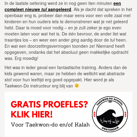
In de laatste oefening werd ze in nog geen tien minuten
een
compleet nieuwe
tul
aangeleerd
. Als je dacht dat spreken in het
openbaar eng is, probeer dan maar eens voor een volle zaal met
kinderen en hun ouders iets te demonstreren wat je net geleerd
hebt. Daar is moed voor nodig – en je zult zeker je ego even
moeten laten voor wat het is. De één bevroor, de ander liet wat
traantjes los – en weer een ander ging aardig door de
tul
heen.
En wat een doorzettingsvermogen toonden ze! Niemand heeft
opgegeven, ondanks dat het absoluut geen makkelijke opdracht
was. Erg moedig!
Het was in ieder geval een fantastische training. Anders dan de
kids gewend waren, maar ze hebben de wellicht wat abstracte
stof voor hun leeftijd erg goed opgepakt. Hier word je als
Taekwon-Do instructeur erg blij van