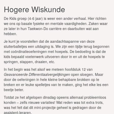
Hogere Wiskunde
De Kids groep (4-6 jaar) is weer een ander verhaal. Hier richten
we ons op basale fysieke en mentale vaardigheden. Zaken waar
ze later in hun Taekwon-Do carrière en daarbuiten wat aan
hebben.
Je kunt je voorstellen dat de aandachtsspanne van deze
stuiterballetjes een uitdaging is. We zijn een tijdje terug begonnen
met coördinatieoefeningen met hoepels. De bedoeling is dat de
kids bepaald voetenwerk uitvoeren door in en uit de hoepels te
springen, stappen, draaien, etc.
In het begin was het alsof we meteen hoofdstuk 12 van
Geavanceerde Differentiaalvergelijkingen
open sloegen. Maar
door de oefeningen in hele kleine behapbare brokken op te
breken en er leuke spelletjes van te maken, ging het elke les een
beetje beter.
Totdat ze het afgelopen dinsdag opeens allemaal probleemloos
konden – zelfs nieuwe variaties! Wat reden was tot extra trots,
was het feit dat dit mini-projectje geheel is gedragen door de
assistent-leraren.