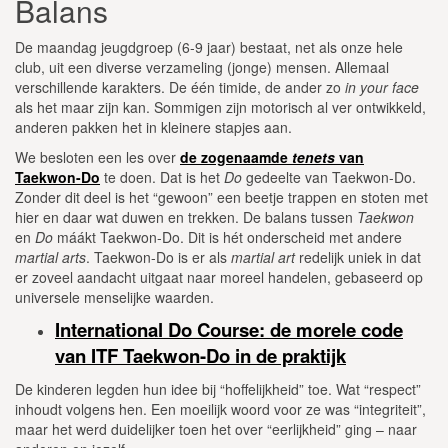
Balans
De maandag jeugdgroep (6-9 jaar) bestaat, net als onze hele
club, uit een diverse verzameling (jonge) mensen. Allemaal
verschillende karakters. De één timide, de ander zo
in your face
als het maar zijn kan. Sommigen zijn motorisch al ver ontwikkeld,
anderen pakken het in kleinere stapjes aan.
We besloten een les over
de zogenaamde
tenets
van
Taekwon-Do
te doen. Dat is het
Do
gedeelte van Taekwon-Do.
Zonder dit deel is het “gewoon” een beetje trappen en stoten met
hier en daar wat duwen en trekken. De balans tussen
Taekwon
en
Do
máákt Taekwon-Do. Dit is hét onderscheid met andere
martial arts
. Taekwon-Do is er als
martial art
redelijk uniek in dat
er zoveel aandacht uitgaat naar moreel handelen, gebaseerd op
universele menselijke waarden.
International Do Course: de morele code
van ITF Taekwon-Do in de praktijk
De kinderen legden hun idee bij “hoffelijkheid” toe. Wat “respect”
inhoudt volgens hen. Een moeilijk woord voor ze was “integriteit”,
maar het werd duidelijker toen het over “eerlijkheid” ging – naar