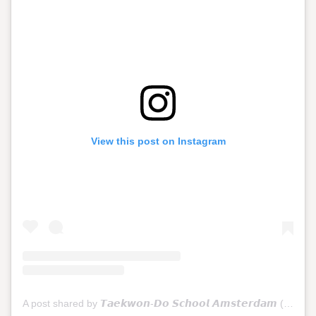
View this post on Instagram
A post shared by 𝙏𝙖𝙚𝙠𝙬𝙤𝙣-𝘿𝙤 𝙎𝙘𝙝𝙤𝙤𝙡 𝘼𝙢𝙨𝙩𝙚𝙧𝙙𝙖𝙢 (@tkdschoolamsterdam)