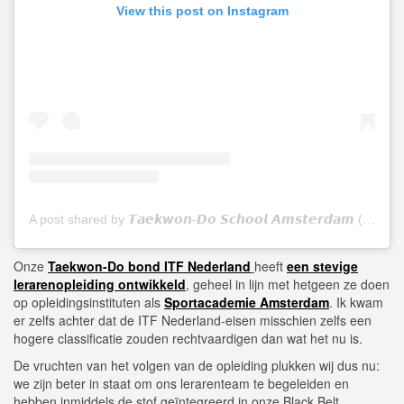
View this post on Instagram
A post shared by 𝙏𝙖𝙚𝙠𝙬𝙤𝙣-𝘿𝙤 𝙎𝙘𝙝𝙤𝙤𝙡 𝘼𝙢𝙨𝙩𝙚𝙧𝙙𝙖𝙢 (@tkdschoolamsterdam)
Onze
Taekwon-Do bond ITF Nederland
heeft
een stevige
lerarenopleiding ontwikkeld
, geheel in lijn met hetgeen ze doen
op opleidingsinstituten als
Sportacademie Amsterdam
. Ik kwam
er zelfs achter dat de ITF Nederland-eisen misschien zelfs een
hogere classificatie zouden rechtvaardigen dan wat het nu is.
De vruchten van het volgen van de opleiding plukken wij dus nu:
we zijn beter in staat om ons lerarenteam te begeleiden en
hebben inmiddels de stof geïntegreerd in onze Black Belt