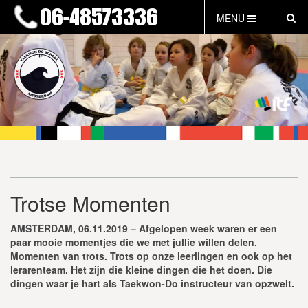
MENU
HOME
NIEUWS
LESTIJDEN & TARIEVEN
INFORMATIE
WAT IS TAEKWON-DO?
WAT IS KALAH?
FAQ
Trotse Momenten
INLOG LEDEN
EVENEMENTEN
AMSTERDAM, 06.11.2019 – Afgelopen week waren er een
GRATIS PROEFLES
paar mooie momentjes die we met jullie willen delen.
Momenten van trots. Trots op onze leerlingen en ook op het
lerarenteam. Het zijn die kleine dingen die het doen. Die
dingen waar je hart als Taekwon-Do instructeur van opzwelt.