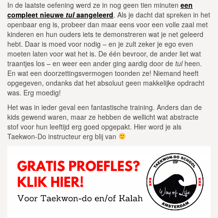
In de laatste oefening werd ze in nog geen tien minuten
een
compleet nieuwe
tul
aangeleerd
. Als je dacht dat spreken in het
openbaar eng is, probeer dan maar eens voor een volle zaal met
kinderen en hun ouders iets te demonstreren wat je net geleerd
hebt. Daar is moed voor nodig – en je zult zeker je ego even
moeten laten voor wat het is. De één bevroor, de ander liet wat
traantjes los – en weer een ander ging aardig door de
tul
heen.
En wat een doorzettingsvermogen toonden ze! Niemand heeft
opgegeven, ondanks dat het absoluut geen makkelijke opdracht
was. Erg moedig!
Het was in ieder geval een fantastische training. Anders dan de
kids gewend waren, maar ze hebben de wellicht wat abstracte
stof voor hun leeftijd erg goed opgepakt. Hier word je als
Taekwon-Do instructeur erg blij van