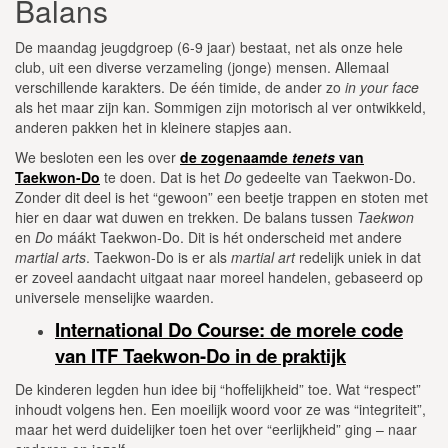
Balans
De maandag jeugdgroep (6-9 jaar) bestaat, net als onze hele
club, uit een diverse verzameling (jonge) mensen. Allemaal
verschillende karakters. De één timide, de ander zo
in your face
als het maar zijn kan. Sommigen zijn motorisch al ver ontwikkeld,
anderen pakken het in kleinere stapjes aan.
We besloten een les over
de zogenaamde
tenets
van
Taekwon-Do
te doen. Dat is het
Do
gedeelte van Taekwon-Do.
Zonder dit deel is het “gewoon” een beetje trappen en stoten met
hier en daar wat duwen en trekken. De balans tussen
Taekwon
en
Do
máákt Taekwon-Do. Dit is hét onderscheid met andere
martial arts
. Taekwon-Do is er als
martial art
redelijk uniek in dat
er zoveel aandacht uitgaat naar moreel handelen, gebaseerd op
universele menselijke waarden.
International Do Course: de morele code
van ITF Taekwon-Do in de praktijk
De kinderen legden hun idee bij “hoffelijkheid” toe. Wat “respect”
inhoudt volgens hen. Een moeilijk woord voor ze was “integriteit”,
maar het werd duidelijker toen het over “eerlijkheid” ging – naar