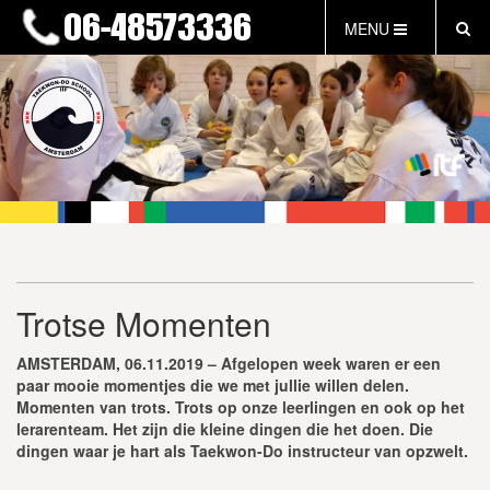
MENU
HOME
NIEUWS
LESTIJDEN & TARIEVEN
INFORMATIE
WAT IS TAEKWON-DO?
WAT IS KALAH?
FAQ
Trotse Momenten
INLOG LEDEN
EVENEMENTEN
AMSTERDAM, 06.11.2019 – Afgelopen week waren er een
GRATIS PROEFLES
paar mooie momentjes die we met jullie willen delen.
Momenten van trots. Trots op onze leerlingen en ook op het
lerarenteam. Het zijn die kleine dingen die het doen. Die
dingen waar je hart als Taekwon-Do instructeur van opzwelt.