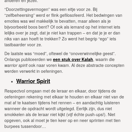
anderen en jezelf.
“Doorzettingsvermogen” was een eitje voor ze. Bij
“zelfbeheersing” werd er flink gefilosofeerd. Het bedwingen van
emoties was wel makkelijk te bevatten, maar alleen als je
bijvoorbeeld boos bent? Of ook als iemand op het internet iets
lelijks over je zegt, dat je niet kan trappen – en dat je je er dan
niks van aan hoeft te trekken? Zo werd het begrip “ego” iets
tastbaarder voor ze.
De laatste was “moed”, oftewel de “onoverwinnelijke geest”.
Onlangs publiceerden we
een stuk over Kalah
, waarin die
warrior spirit
ook naar voren kwam. Al deze abstracte concepten
werden verwerkt in oefeningen.
Warrior Spirit
Respectvol omgaan met de leraar en elkaar, door tijdens de
oefeningen rekening met elkaar te houden en elkaar niet van de
mat af te kaatsen tijdens het rennen – en aandachtig luisteren
wanneer de opdracht wordt uitgelegd. Eerlijk zijn, dus niet
smokkelen als de leraar niet kijkt (vijf échte push-ups!). Niet
opgeven, ook al moet je tien keer op en neer sprinten met tien
burpees tussendoor…