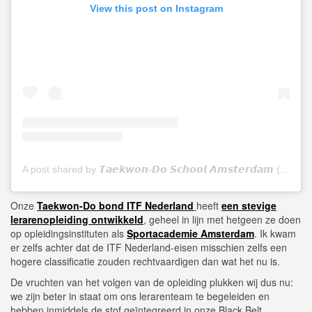
View this post on Instagram
A post shared by 𝙏𝙖𝙚𝙠𝙬𝙤𝙣-𝘿𝙤 𝙎𝙘𝙝𝙤𝙤𝙡 𝘼𝙢𝙨𝙩𝙚𝙧𝙙𝙖𝙢 (@tkdschoolamsterdam)
Onze
Taekwon-Do bond ITF Nederland
heeft
een stevige
lerarenopleiding ontwikkeld
, geheel in lijn met hetgeen ze doen
op opleidingsinstituten als
Sportacademie Amsterdam
. Ik kwam
er zelfs achter dat de ITF Nederland-eisen misschien zelfs een
hogere classificatie zouden rechtvaardigen dan wat het nu is.
De vruchten van het volgen van de opleiding plukken wij dus nu:
we zijn beter in staat om ons lerarenteam te begeleiden en
hebben inmiddels de stof geïntegreerd in onze Black Belt