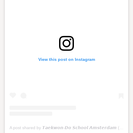
View this post on Instagram
A post shared by 𝙏𝙖𝙚𝙠𝙬𝙤𝙣-𝘿𝙤 𝙎𝙘𝙝𝙤𝙤𝙡 𝘼𝙢𝙨𝙩𝙚𝙧𝙙𝙖𝙢 (@tkdschoolamsterdam)