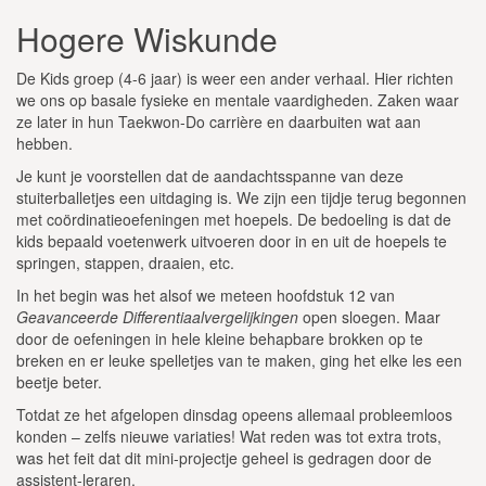
Hogere Wiskunde
De Kids groep (4-6 jaar) is weer een ander verhaal. Hier richten
we ons op basale fysieke en mentale vaardigheden. Zaken waar
ze later in hun Taekwon-Do carrière en daarbuiten wat aan
hebben.
Je kunt je voorstellen dat de aandachtsspanne van deze
stuiterballetjes een uitdaging is. We zijn een tijdje terug begonnen
met coördinatieoefeningen met hoepels. De bedoeling is dat de
kids bepaald voetenwerk uitvoeren door in en uit de hoepels te
springen, stappen, draaien, etc.
In het begin was het alsof we meteen hoofdstuk 12 van
Geavanceerde Differentiaalvergelijkingen
open sloegen. Maar
door de oefeningen in hele kleine behapbare brokken op te
breken en er leuke spelletjes van te maken, ging het elke les een
beetje beter.
Totdat ze het afgelopen dinsdag opeens allemaal probleemloos
konden – zelfs nieuwe variaties! Wat reden was tot extra trots,
was het feit dat dit mini-projectje geheel is gedragen door de
assistent-leraren.