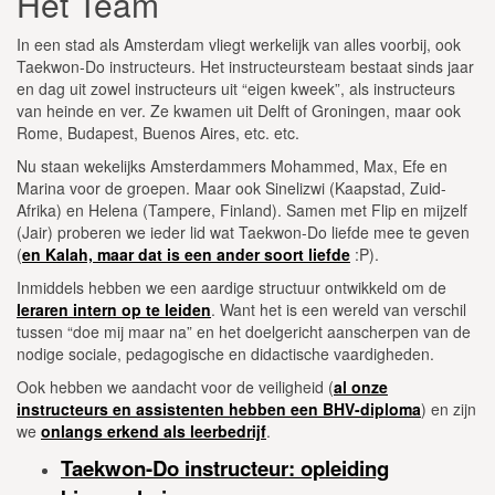
Het Team
In een stad als Amsterdam vliegt werkelijk van alles voorbij, ook
Taekwon-Do instructeurs. Het instructeursteam bestaat sinds jaar
en dag uit zowel instructeurs uit “eigen kweek”, als instructeurs
van heinde en ver. Ze kwamen uit Delft of Groningen, maar ook
Rome, Budapest, Buenos Aires, etc. etc.
Nu staan wekelijks Amsterdammers Mohammed, Max, Efe en
Marina voor de groepen. Maar ook Sinelizwi (Kaapstad, Zuid-
Afrika) en Helena (Tampere, Finland). Samen met Flip en mijzelf
(Jair) proberen we ieder lid wat Taekwon-Do liefde mee te geven
(
en Kalah, maar dat is een ander soort liefde
:P).
Inmiddels hebben we een aardige structuur ontwikkeld om de
leraren intern op te leiden
. Want het is een wereld van verschil
tussen “doe mij maar na” en het doelgericht aanscherpen van de
nodige sociale, pedagogische en didactische vaardigheden.
Ook hebben we aandacht voor de veiligheid (
al onze
instructeurs en assistenten hebben een BHV-diploma
) en zijn
we
onlangs erkend als leerbedrijf
.
Taekwon-Do instructeur: opleiding